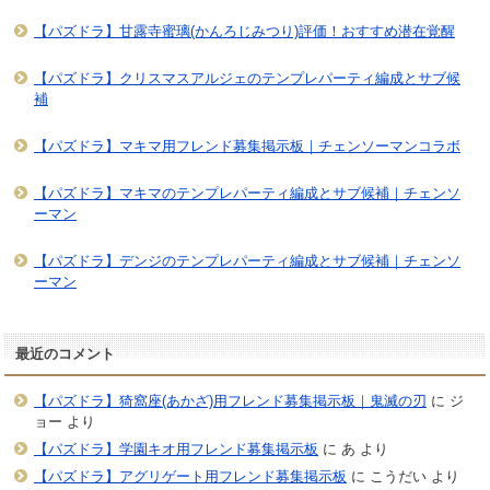
【パズドラ】甘露寺蜜璃(かんろじみつり)評価！おすすめ潜在覚醒
【パズドラ】クリスマスアルジェのテンプレパーティ編成とサブ候
補
【パズドラ】マキマ用フレンド募集掲示板｜チェンソーマンコラボ
【パズドラ】マキマのテンプレパーティ編成とサブ候補｜チェンソ
ーマン
【パズドラ】デンジのテンプレパーティ編成とサブ候補｜チェンソ
ーマン
最近のコメント
【パズドラ】猗窩座(あかざ)用フレンド募集掲示板｜鬼滅の刃
に
ジ
ョー
より
【パズドラ】学園キオ用フレンド募集掲示板
に
あ
より
【パズドラ】アグリゲート用フレンド募集掲示板
に
こうだい
より