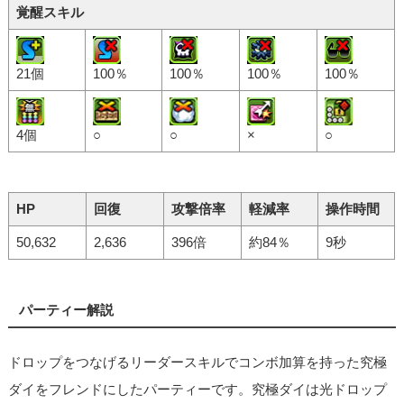
覚醒スキル
21個
100％
100％
100％
100％
4個
○
○
×
○
HP
回復
攻撃倍率
軽減率
操作時間
50,632
2,636
396倍
約84％
9秒
パーティー解説
ドロップをつなげるリーダースキルでコンボ加算を持った究極
ダイをフレンドにしたパーティーです。究極ダイは光ドロップ