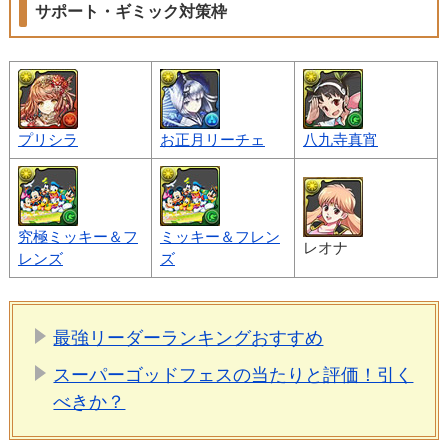
サポート・ギミック対策枠
プリシラ
お正月リーチェ
八九寺真宵
究極ミッキー＆フ
ミッキー＆フレン
レオナ
レンズ
ズ
最強リーダーランキングおすすめ
スーパーゴッドフェスの当たりと評価！引く
べきか？