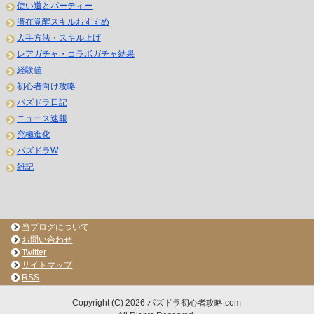
使い道とパーティー
潜在覚醒スキルおすすめ
入手方法・スキル上げ
レアガチャ・コラボガチャ結果
経験値
初心者向け攻略
パズドラ日記
ニュース速報
究極進化
パズドラW
雑記
当ブログについて
お問い合わせ
Twitter
サイトマップ
RSS
Copyright (C) 2026 パズドラ初心者攻略.com