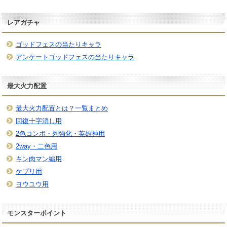
レアガチャ
ゴッドフェスの当たりキャラ
アンケートゴッドフェスの当たりキャラ
最大火力配置
最大火力配置とは？一覧まとめ
回復十字消し用
2色コンボ・列強化・英雄神用
2way・二色用
キン肉マン編用
ケプリ用
ヨウユウ用
モンスターポイント