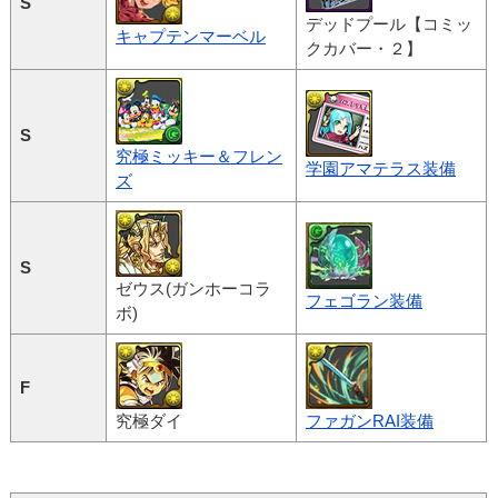
S
デッドプール【コミッ
キャプテンマーベル
クカバー・２】
S
究極ミッキー＆フレン
学園アマテラス装備
ズ
S
ゼウス(ガンホーコラ
フェゴラン装備
ボ)
F
究極ダイ
ファガンRAI装備