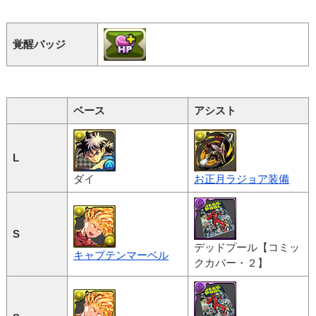
覚醒バッジ
ベース
アシスト
L
ダイ
お正月ラジョア装備
S
デッドプール【コミッ
キャプテンマーベル
クカバー・２】