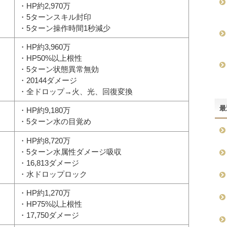
・HP約2,970万
・5ターンスキル封印
・5ターン操作時間1秒減少
・HP約3,960万
・HP50%以上根性
・5ターン状態異常無効
・20144ダメージ
・全ドロップ→火、光、回復変換
最
・HP約9,180万
・5ターン水の目覚め
・HP約8,720万
・5ターン水属性ダメージ吸収
・16,813ダメージ
・水ドロップロック
・HP約1,270万
・HP75%以上根性
・17,750ダメージ