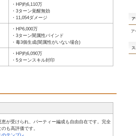
・HP約6,110万
・3ターン覚醒無効
・11,054ダメージ
ア
・HP6,000万
ア
・3ターン闇属性バインド
・毒3個生成(闇属性がいない場合)
ス
・HP約6,090万
・5ターンスキル封印
恩恵が受けられ、パーティー編成も自由自在です。完全
なのも高評価です。
スのテンプレ