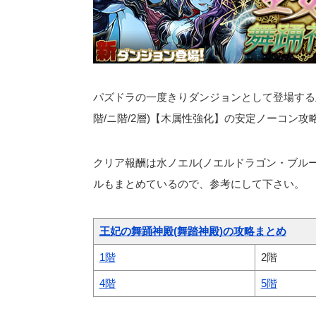
パズドラの一度きりダンジョンとして登場する王
階/ニ階/2層)【木属性強化】の安定ノーコン攻
クリア報酬は水ノエル(ノエルドラゴン・ブル
ルもまとめているので、参考にして下さい。
王妃の舞踊神殿(舞踏神殿)の攻略まとめ
1階
2階
4階
5階