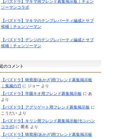
【パズドラ】マキマ用フレンド募集掲示板｜チェン
ソーマンコラボ
【パズドラ】マキマのテンプレパーティ編成とサブ
候補｜チェンソーマン
【パズドラ】デンジのテンプレパーティ編成とサブ
候補｜チェンソーマン
近のコメント
【パズドラ】猗窩座(あかざ)用フレンド募集掲示板
｜鬼滅の刃
に
ジョー
より
【パズドラ】学園キオ用フレンド募集掲示板
に
あ
より
【パズドラ】アグリゲート用フレンド募集掲示板
に
こうだい
より
【パズドラ】キリン用フレンド募集掲示板(モンハン
コラボ)
に
匿名
より
【パズドラ】猗窩座(あかざ)用フレンド募集掲示板