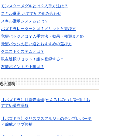
モンスターメダルとは？入手方法は？
スキル継承 おすすめの組み合わせ
スキル継承システムとは？
パズドラレーダーとは？メリットと遊び方
覚醒バッジとは？入手方法・効果・種類まとめ
覚醒バッジの使い道とおすすめの選び方
クエストシステムとは？
親友選択リセット！誰を登録する？
友情ポイントの上限は？
近の投稿
【パズドラ】甘露寺蜜璃(かんろじみつり)評価！お
すすめ潜在覚醒
【パズドラ】クリスマスアルジェのテンプレパーテ
ィ編成とサブ候補