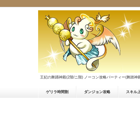
王妃の舞踊神殿(2階/ニ階) ノーコン攻略パーティー(舞踏神殿
ゲリラ時間割
ダンジョン攻略
スキル