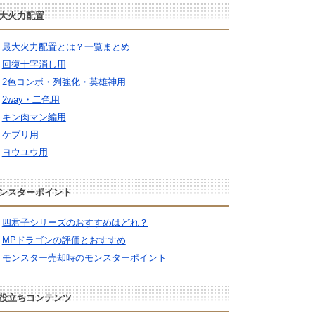
大火力配置
最大火力配置とは？一覧まとめ
回復十字消し用
2色コンボ・列強化・英雄神用
2way・二色用
キン肉マン編用
ケプリ用
ヨウユウ用
ンスターポイント
四君子シリーズのおすすめはどれ？
MPドラゴンの評価とおすすめ
モンスター売却時のモンスターポイント
役立ちコンテンツ