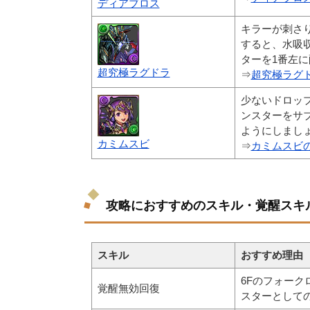
ディアブロス
キラーが刺さ
すると、水吸
ターを1番左
超究極ラグドラ
⇒
超究極ラグ
少ないドロッ
ンスターをサ
ようにしまし
カミムスビ
⇒
カミムスビ
攻略におすすめのスキル・覚醒スキ
スキル
おすすめ理由
6Fのフォー
覚醒無効回復
スターとして