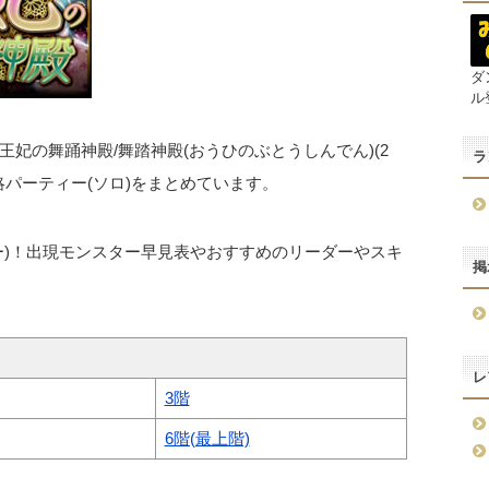
ダ
ル
妃の舞踊神殿/舞踏神殿(おうひのぶとうしんでん)(2
ラ
略パーティー(ソロ)をまとめています。
ー)！出現モンスター早見表やおすすめのリーダーやスキ
掲
レ
3階
6階(最上階)