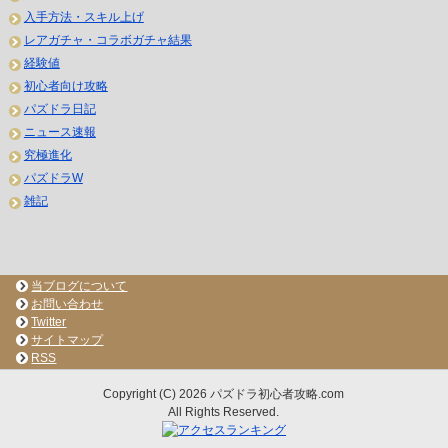
入手方法・スキル上げ
レアガチャ・コラボガチャ結果
経験値
初心者向け攻略
パズドラ日記
ニュース速報
究極進化
パズドラW
雑記
当ブログについて
お問い合わせ
Twitter
サイトマップ
RSS
Copyright (C) 2026 パズドラ初心者攻略.com
All Rights Reserved.