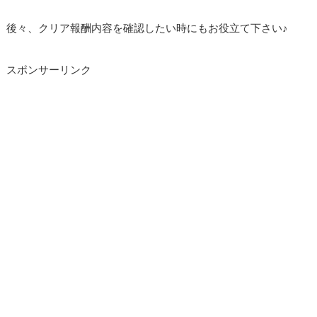
後々、クリア報酬内容を確認したい時にもお役立て下さい♪
スポンサーリンク