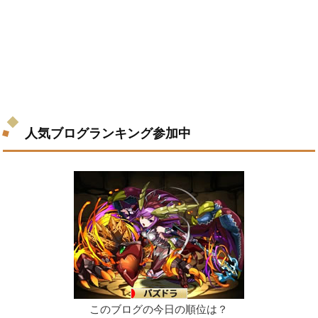
人気ブログランキング参加中
このブログの今日の順位は？