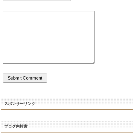
スポンサーリンク
ブログ内検索