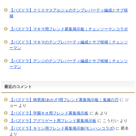
【パズドラ】クリスマスアルジェのテンプレパーティ編成とサブ候
補
【パズドラ】マキマ用フレンド募集掲示板｜チェンソーマンコラボ
【パズドラ】マキマのテンプレパーティ編成とサブ候補｜チェンソ
ーマン
【パズドラ】デンジのテンプレパーティ編成とサブ候補｜チェンソ
ーマン
最近のコメント
【パズドラ】猗窩座(あかざ)用フレンド募集掲示板｜鬼滅の刃
に
ジ
ョー
より
【パズドラ】学園キオ用フレンド募集掲示板
に
あ
より
【パズドラ】アグリゲート用フレンド募集掲示板
に
こうだい
より
【パズドラ】キリン用フレンド募集掲示板(モンハンコラボ)
に
匿名
より