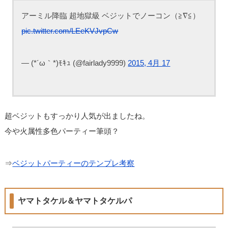
アーミル降臨 超地獄級 ベジットでノーコン（≧∇≦）
pic.twitter.com/LEeKVJvpCw
— (*´ω｀*)ﾓｷｭ (@fairlady9999)
2015, 4月 17
超ベジットもすっかり人気が出ましたね。
今や火属性多色パーティー筆頭？
⇒
ベジットパーティーのテンプレ考察
ヤマトタケル＆ヤマトタケルパ