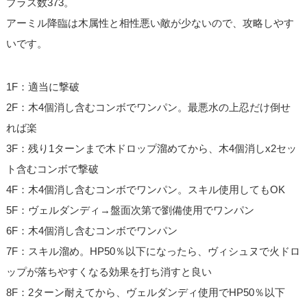
プラス数373。
アーミル降臨は木属性と相性悪い敵が少ないので、攻略しやす
いです。
1F：適当に撃破
2F：木4個消し含むコンボでワンパン。最悪水の上忍だけ倒せ
れば楽
3F：残り1ターンまで木ドロップ溜めてから、木4個消しx2セッ
ト含むコンボで撃破
4F：木4個消し含むコンボでワンパン。スキル使用してもOK
5F：ヴェルダンディ→盤面次第で劉備使用でワンパン
6F：木4個消し含むコンボでワンパン
7F：スキル溜め。HP50％以下になったら、ヴィシュヌで火ドロ
ップが落ちやすくなる効果を打ち消すと良い
8F：2ターン耐えてから、ヴェルダンディ使用でHP50％以下