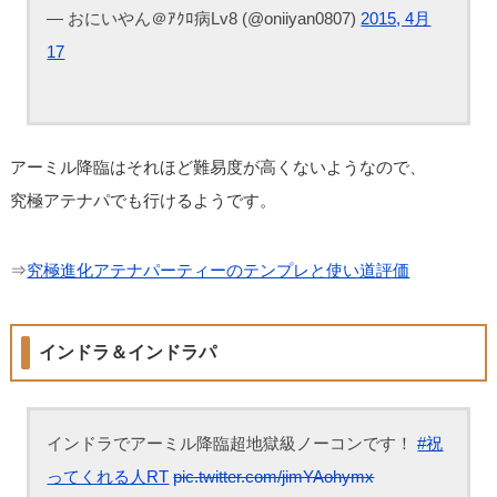
— おにいやん＠ｱｸﾛ病Lv8 (@oniiyan0807)
2015, 4月
17
アーミル降臨はそれほど難易度が高くないようなので、
究極アテナパでも行けるようです。
⇒
究極進化アテナパーティーのテンプレと使い道評価
インドラ＆インドラパ
インドラでアーミル降臨超地獄級ノーコンです！
#祝
ってくれる人RT
pic.twitter.com/jimYAohymx