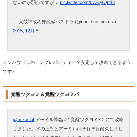
ないのが弱点ですが…
pic.twitter.com/0v2Q4QpfEl
— 太鼓神改め狆龍@パズドラ (@donchan_puzdra)
2015, 12月 5
チンバウドラのテンプレパーティー？安定して攻略できるよう
です♪
覚醒ツクヨミ＆覚醒ツクヨミパ
@mikaslot
アーミル降臨☆*:覚醒ツクヨミ×２にて攻略
しました。水の上忍とアーミルはそれぞれ耐久しまし