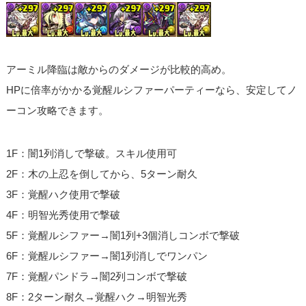
アーミル降臨は敵からのダメージが比較的高め。
HPに倍率がかかる覚醒ルシファーパーティーなら、安定してノ
ーコン攻略できます。
1F：闇1列消しで撃破。スキル使用可
2F：木の上忍を倒してから、5ターン耐久
3F：覚醒ハク使用で撃破
4F：明智光秀使用で撃破
5F：覚醒ルシファー→闇1列+3個消しコンボで撃破
6F：覚醒ルシファー→闇1列消しでワンパン
7F：覚醒パンドラ→闇2列コンボで撃破
8F：2ターン耐久→覚醒ハク→明智光秀