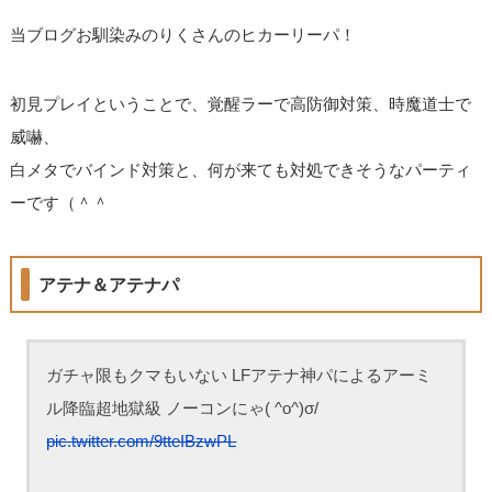
当ブログお馴染みのりくさんのヒカーリーパ！
初見プレイということで、覚醒ラーで高防御対策、時魔道士で
威嚇、
白メタでバインド対策と、何が来ても対処できそうなパーティ
ーです（＾＾
アテナ＆アテナパ
ガチャ限もクマもいない LFアテナ神パによるアーミ
ル降臨超地獄級 ノーコンにゃ( ^o^)σ/
pic.twitter.com/9tteIBzwPL