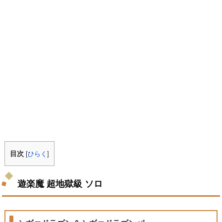
目次
[
ひらく
]
遊楽魔 超地獄級 ソロ