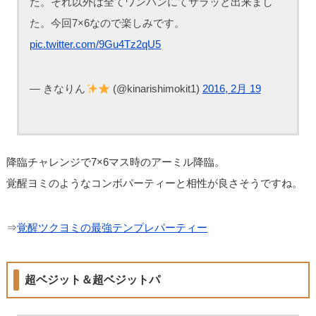
た。それ以外は全てワンパンにてサラッと出来まし
た。今回7×6なので楽しみです。
pic.twitter.com/9Gu4Tz2qU5
— きなりん
(@kinarishimokit1)
2016, 2月 19
降臨チャレンジで7×6マス時のアーミル降臨。
覚醒ヨミのようなコンボパーティーと相性が良さそうですね。
⇒
覚醒ツクヨミの最強テンプレパーティー
超ベジット＆超ベジットパ