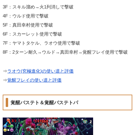
3F：スキル溜め→火1列消しで撃破
4F：ウルド使用で撃破
5F：真田幸村使用で撃破
6F：スカーレット使用で撃破
7F：ヤマトタケル、ラオウ使用で撃破
8F：2ターン耐久→ウルド→真田幸村→覚醒フレイ使用で撃破
⇒
ラオウ(究極進化)の使い道と評価
⇒
覚醒フレイの使い道と評価
覚醒バステト＆覚醒バステトパ