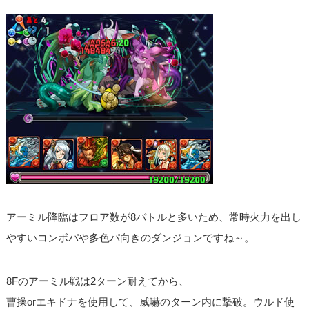
アーミル降臨はフロア数が8バトルと多いため、常時火力を出し
やすいコンボパや多色パ向きのダンジョンですね～。
8Fのアーミル戦は2ターン耐えてから、
曹操orエキドナを使用して、威嚇のターン内に撃破。ウルド使