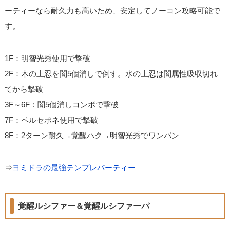
ーティーなら耐久力も高いため、安定してノーコン攻略可能で
す。
1F：明智光秀使用で撃破
2F：木の上忍を闇5個消しで倒す。水の上忍は闇属性吸収切れ
てから撃破
3F～6F：闇5個消しコンボで撃破
7F：ペルセポネ使用で撃破
8F：2ターン耐久→覚醒ハク→明智光秀でワンパン
⇒
ヨミドラの最強テンプレパーティー
覚醒ルシファー＆覚醒ルシファーパ