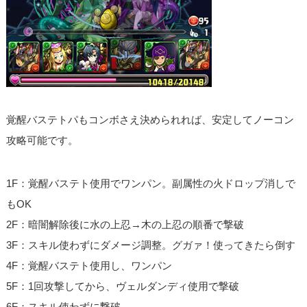
覚醒バステトパもコンボさえ決められれば、安定してノーコン
攻略可能です。
1F：覚醒バステト使用でワンパン。副属性の火ドロップ消しで
もOK
2F：暗闇解除後に水の上忍→木の上忍の順番で撃破
3F：スキル使わずにダメージ調整。グガァ！使ってきたら倒す
4F：覚醒バステト使用し、ワンパン
5F：1回攻撃してから、ヴェルダンディ使用で撃破
6F：スキル使わずに撃破