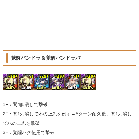
覚醒パンドラ＆覚醒パンドラパ
1F：闇4個消しで撃破
2F：闇1列消しで木の上忍を倒す→5ターン耐久後、闇1列消し
で水の上忍を撃破
3F：覚醒ハク使用で撃破