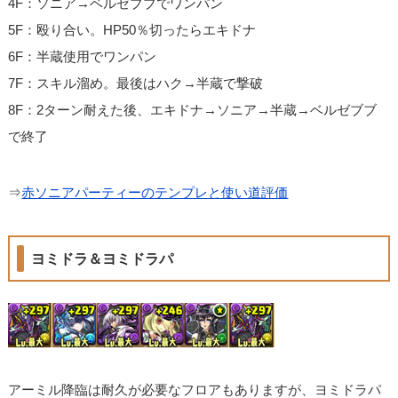
4F：ソニア→ベルゼブブでワンパン
5F：殴り合い。HP50％切ったらエキドナ
6F：半蔵使用でワンパン
7F：スキル溜め。最後はハク→半蔵で撃破
8F：2ターン耐えた後、エキドナ→ソニア→半蔵→ベルゼブブ
で終了
⇒
赤ソニアパーティーのテンプレと使い道評価
ヨミドラ＆ヨミドラパ
アーミル降臨は耐久が必要なフロアもありますが、ヨミドラパ