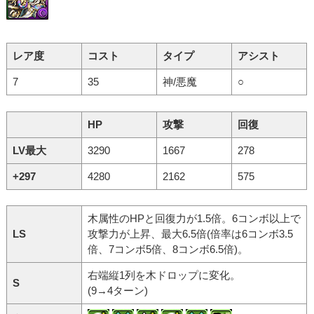
レア度
コスト
タイプ
アシスト
7
35
神/悪魔
○
HP
攻撃
回復
LV最大
3290
1667
278
+297
4280
2162
575
木属性のHPと回復力が1.5倍。6コンボ以上で
LS
攻撃力が上昇、最大6.5倍(倍率は6コンボ3.5
倍、7コンボ5倍、8コンボ6.5倍)。
右端縦1列を木ドロップに変化。
S
(9→4ターン)