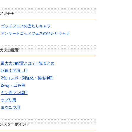
アガチャ
ゴッドフェスの当たりキャラ
アンケートゴッドフェスの当たりキャラ
大火力配置
最大火力配置とは？一覧まとめ
回復十字消し用
2色コンボ・列強化・英雄神用
2way・二色用
キン肉マン編用
ケプリ用
ヨウユウ用
ンスターポイント