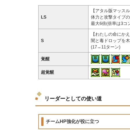
【アタル版マッスル
LS
体力と攻撃タイプの
最大6倍(倍率は3コン
【わたしの命にかえ
S
闇と毒ドロップを木
(17→11ターン)
覚醒
超覚醒
リーダーとしての使い道
チームHP強化が役に立つ