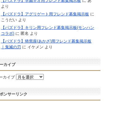
【パズドラ】学園キオ用フレンド募集掲示板
に
あ
より
【パズドラ】アグリゲート用フレンド募集掲示板
に
こうだい
より
【パズドラ】キリン用フレンド募集掲示板(モンハン
コラボ)
に
匿名
より
【パズドラ】猗窩座(あかざ)用フレンド募集掲示板
｜鬼滅の刃
に
イケメン
より
ーカイブ
ーカイブ
ポンサーリンク