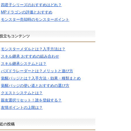
四君子シリーズのおすすめはどれ？
MPドラゴンの評価とおすすめ
モンスター売却時のモンスターポイント
役立ちコンテンツ
モンスターメダルとは？入手方法は？
スキル継承 おすすめの組み合わせ
スキル継承システムとは？
パズドラレーダーとは？メリットと遊び方
覚醒バッジとは？入手方法・効果・種類まとめ
覚醒バッジの使い道とおすすめの選び方
クエストシステムとは？
親友選択リセット！誰を登録する？
友情ポイントの上限は？
近の投稿