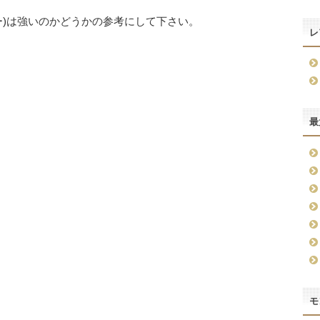
ー)は強いのかどうかの参考にして下さい。
レ
最
モ