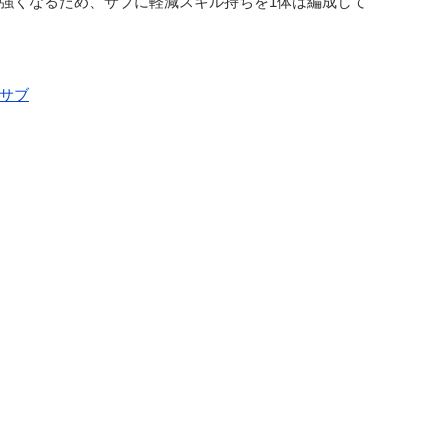
強くなるため、サブに軽減スキル持ちを1体は編成して
サブ