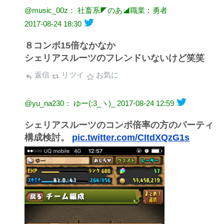
@music_00z： 社畜系◤のあ◢職業︰勇者
2017-08-24 18:30
８コンボ15倍なかなか
シェリアスルーツのフレンドいないけど笑笑
返信
リツイ
お気に
@yu_na230： ゆー(:3_ヽ)_
2017-08-24 12:59
シェリアスルーツのコンボ倍率の方のパーティ
構成検討。
pic.twitter.com/CItdXQzG1s