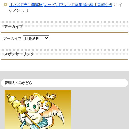
【パズドラ】猗窩座(あかざ)用フレンド募集掲示板｜鬼滅の刃
に
イ
ケメン
より
アーカイブ
アーカイブ
スポンサーリンク
管理人：みかどら