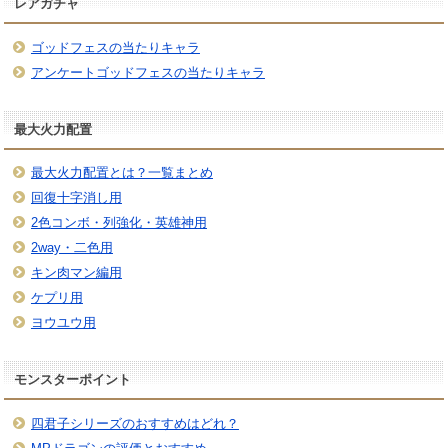
レアガチャ
ゴッドフェスの当たりキャラ
アンケートゴッドフェスの当たりキャラ
最大火力配置
最大火力配置とは？一覧まとめ
回復十字消し用
2色コンボ・列強化・英雄神用
2way・二色用
キン肉マン編用
ケプリ用
ヨウユウ用
モンスターポイント
四君子シリーズのおすすめはどれ？