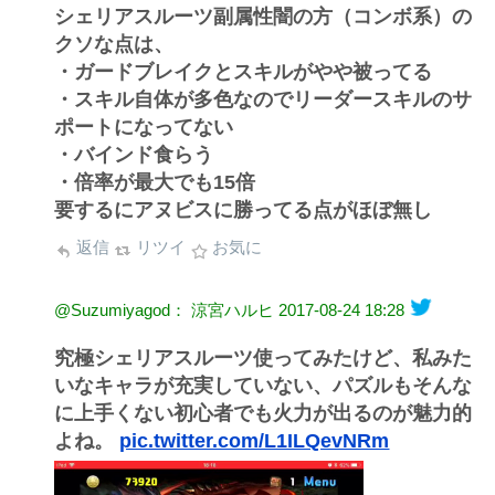
シェリアスルーツ副属性闇の方（コンボ系）の
クソな点は、
・ガードブレイクとスキルがやや被ってる
・スキル自体が多色なのでリーダースキルのサ
ポートになってない
・バインド食らう
・倍率が最大でも15倍
要するにアヌビスに勝ってる点がほぼ無し
返信
リツイ
お気に
@Suzumiyagod： 涼宮ハルヒ
2017-08-24 18:28
究極シェリアスルーツ使ってみたけど、私みた
いなキャラが充実していない、パズルもそんな
に上手くない初心者でも火力が出るのが魅力的
よね。
pic.twitter.com/L1ILQevNRm