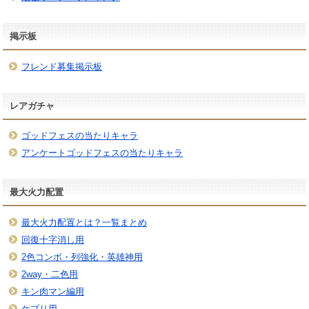
掲示板
フレンド募集掲示板
レアガチャ
ゴッドフェスの当たりキャラ
アンケートゴッドフェスの当たりキャラ
最大火力配置
最大火力配置とは？一覧まとめ
回復十字消し用
2色コンボ・列強化・英雄神用
2way・二色用
キン肉マン編用
ケプリ用