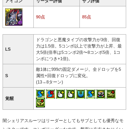
アイコン
リーダー評価
サブ評価
90点
85点
ドラゴンと悪魔タイプの攻撃力が3倍、回復
力は1.5倍。5コンボ以上で攻撃力が上昇、最
LS
大5倍(倍率は5コンボ2倍〜8コンボ5倍、1コ
ンボにつき+1倍)。
敵1体に999の固定ダメージ。全ドロップを5
S
属性+回復ドロップに変化。
(13→8ターン)
覚醒
闇シェリアスルーツはリーダーとしてもサブとしても優秀なモ