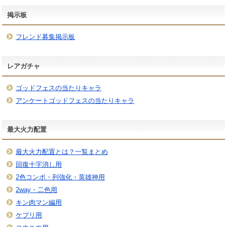
掲示板
フレンド募集掲示板
レアガチャ
ゴッドフェスの当たりキャラ
アンケートゴッドフェスの当たりキャラ
最大火力配置
最大火力配置とは？一覧まとめ
回復十字消し用
2色コンボ・列強化・英雄神用
2way・二色用
キン肉マン編用
ケプリ用