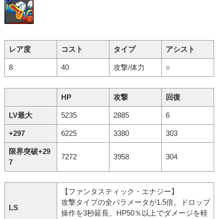
レア度
コスト
タイプ
アシスト
8
40
攻撃/体力
○
HP
攻撃
回復
LV最大
5235
2885
6
+297
6225
3380
303
限界突破+29
7272
3958
304
7
【ファンタスティック・エナジー】
攻撃タイプの全パラメータが1.5倍。ドロップ
LS
操作を3秒延長。HP50％以上でダメージを軽