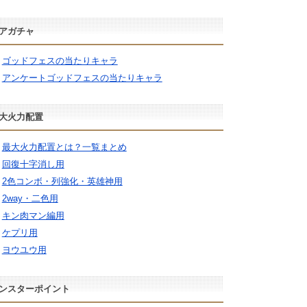
アガチャ
ゴッドフェスの当たりキャラ
アンケートゴッドフェスの当たりキャラ
大火力配置
最大火力配置とは？一覧まとめ
回復十字消し用
2色コンボ・列強化・英雄神用
2way・二色用
キン肉マン編用
ケプリ用
ヨウユウ用
ンスターポイント