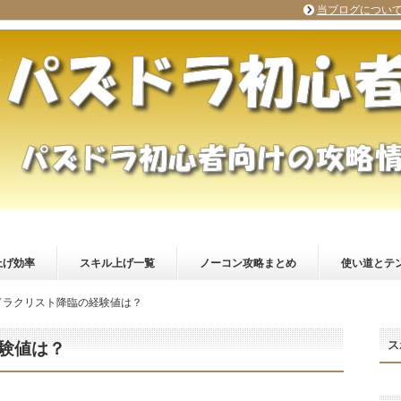
当ブログについ
上げ効率
スキル上げ一覧
ノーコン攻略まとめ
使い道とテ
ドラクリスト降臨の経験値は？
ス
験値は？