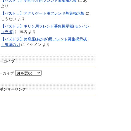
【パズドラ】学園キオ用フレンド募集掲示板
に
あ
より
【パズドラ】アグリゲート用フレンド募集掲示板
に
こうだい
より
【パズドラ】キリン用フレンド募集掲示板(モンハン
コラボ)
に
匿名
より
【パズドラ】猗窩座(あかざ)用フレンド募集掲示板
｜鬼滅の刃
に
イケメン
より
ーカイブ
ーカイブ
ポンサーリンク