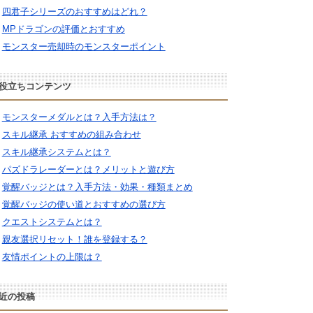
四君子シリーズのおすすめはどれ？
MPドラゴンの評価とおすすめ
モンスター売却時のモンスターポイント
役立ちコンテンツ
モンスターメダルとは？入手方法は？
スキル継承 おすすめの組み合わせ
スキル継承システムとは？
パズドラレーダーとは？メリットと遊び方
覚醒バッジとは？入手方法・効果・種類まとめ
覚醒バッジの使い道とおすすめの選び方
クエストシステムとは？
親友選択リセット！誰を登録する？
友情ポイントの上限は？
近の投稿