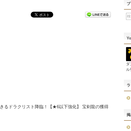
ブ
Y
ダ
ル
ラ
きるドラクリスト降臨！【★6以下強化】 宝剣龍の獲得
掲