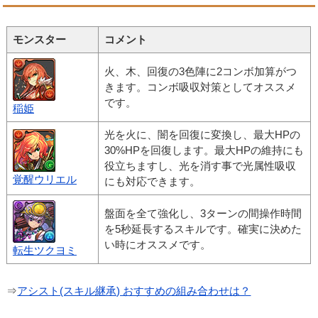
モンスター
コメント
火、木、回復の3色陣に2コンボ加算がつ
きます。コンボ吸収対策としてオススメ
です。
稲姫
光を火に、闇を回復に変換し、最大HPの
30%HPを回復します。最大HPの維持にも
役立ちますし、光を消す事で光属性吸収
覚醒ウリエル
にも対応できます。
盤面を全て強化し、3ターンの間操作時間
を5秒延長するスキルです。確実に決めた
い時にオススメです。
転生ツクヨミ
⇒
アシスト(スキル継承) おすすめの組み合わせは？