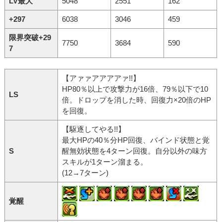
LV最大
5048
2551
162
+297
6038
3046
459
限界突破+29
7750
3684
590
7
【アァァアアアアァ!!】
HP80％以上で攻撃力が16倍、79％以下で10
LS
倍。ドロップを消した時、回復力×20倍のHP
を回復。
【駆逐してやる!!】
最大HPの40％分HP回復、バインド状態と覚
S
醒無効状態を4ターン回復。自分以外の味方
スキルが1ターン溜まる。
(12→7ターン)
覚醒