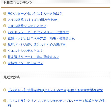
お役立ちコンテンツ
モンスターメダルとは？入手方法は？
スキル継承 おすすめの組み合わせ
スキル継承システムとは？
パズドラレーダーとは？メリットと遊び方
覚醒バッジとは？入手方法・効果・種類まとめ
覚醒バッジの使い道とおすすめの選び方
クエストシステムとは？
親友選択リセット！誰を登録する？
友情ポイントの上限は？
最近の投稿
【パズドラ】甘露寺蜜璃(かんろじみつり)評価！おすすめ潜在覚醒
【パズドラ】クリスマスアルジェのテンプレパーティ編成とサブ候
補