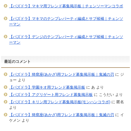
【パズドラ】マキマ用フレンド募集掲示板｜チェンソーマンコラボ
【パズドラ】マキマのテンプレパーティ編成とサブ候補｜チェンソ
ーマン
【パズドラ】デンジのテンプレパーティ編成とサブ候補｜チェンソ
ーマン
最近のコメント
【パズドラ】猗窩座(あかざ)用フレンド募集掲示板｜鬼滅の刃
に
ジ
ョー
より
【パズドラ】学園キオ用フレンド募集掲示板
に
あ
より
【パズドラ】アグリゲート用フレンド募集掲示板
に
こうだい
より
【パズドラ】キリン用フレンド募集掲示板(モンハンコラボ)
に
匿名
より
【パズドラ】猗窩座(あかざ)用フレンド募集掲示板｜鬼滅の刃
に
イ
ケメン
より