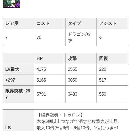
レア度
コスト
タイプ
アシスト
ドラゴン/攻
7
70
○
撃
HP
攻撃
回復
LV最大
4175
2555
220
+297
5165
3050
517
限界突破+29
5791
3433
550
7
【継界龍奏・トゥロン】
木を5個以上つなげて消すと攻撃力が上昇、
LS
最大10倍(5個6倍～9個10倍、1個につき+1