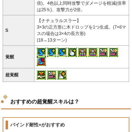
倍)。4色以上同時攻撃でダメージを軽減(倍率
は25％)、攻撃力が2倍。
【ナチュラルスラー】
3×3の正方形に木ドロップを1つ生成。(7×6マ
S
スの場合は3×4の長方形)
(18→13ターン)
覚醒
超覚醒
おすすめの超覚醒スキルは？
バインド耐性+がおすすめ