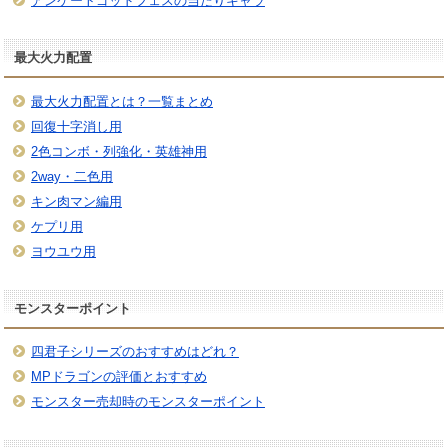
アンケートゴッドフェスの当たりキャラ
最大火力配置
最大火力配置とは？一覧まとめ
回復十字消し用
2色コンボ・列強化・英雄神用
2way・二色用
キン肉マン編用
ケプリ用
ヨウユウ用
モンスターポイント
四君子シリーズのおすすめはどれ？
MPドラゴンの評価とおすすめ
モンスター売却時のモンスターポイント