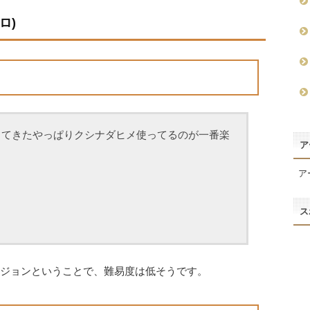
ロ)
してきたやっぱりクシナダヒメ使ってるのが一番楽
ア
ア
ス
ンジョンということで、難易度は低そうです。