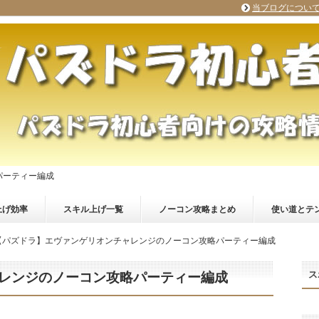
当ブログについ
パーティー編成
上げ効率
スキル上げ一覧
ノーコン攻略まとめ
使い道とテ
【パズドラ】エヴァンゲリオンチャレンジのノーコン攻略パーティー編成
ス
レンジのノーコン攻略パーティー編成