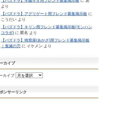
【パズドラ】学園キオ用フレンド募集掲示板
に
あ
より
【パズドラ】アグリゲート用フレンド募集掲示板
に
こうだい
より
【パズドラ】キリン用フレンド募集掲示板(モンハン
コラボ)
に
匿名
より
【パズドラ】猗窩座(あかざ)用フレンド募集掲示板
｜鬼滅の刃
に
イケメン
より
ーカイブ
ーカイブ
ポンサーリンク