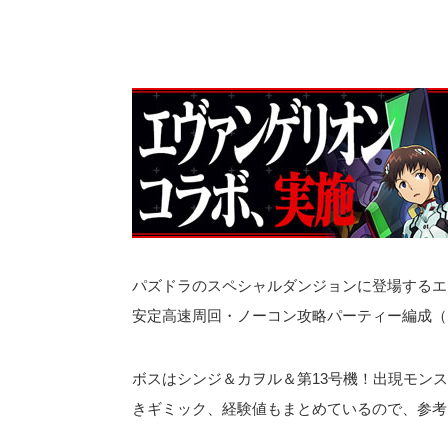
パズドラのスペシャルダンジョンに登場するエ
安定高速周回・ノーコン攻略パーティー編成（
ボスはシンジ＆カヲル＆第13号機！出現モン
きギミック、経験値もまとめているので、参考