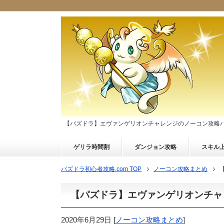
【パズドラ】エヴァンゲリオンチャレンジのノーコン攻略
ゲリラ時間割
ダンジョン攻略
スキル
パズドラ初心者攻略.com TOP
ノーコン攻略まとめ
【パズドラ】エヴァンゲリオンチャ
2020年6月29日
[
ノーコン攻略まとめ
]