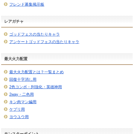
フレンド募集掲示板
レアガチャ
ゴッドフェスの当たりキャラ
アンケートゴッドフェスの当たりキャラ
最大火力配置
最大火力配置とは？一覧まとめ
回復十字消し用
2色コンボ・列強化・英雄神用
2way・二色用
キン肉マン編用
ケプリ用
ヨウユウ用
モンスターポイント