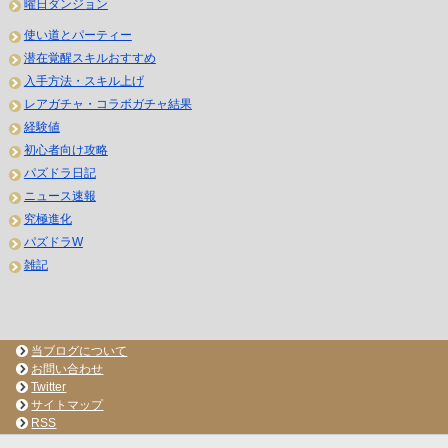
曜日ダンジョン
使い道とパーティー
潜在覚醒スキルおすすめ
入手方法・スキル上げ
レアガチャ・コラボガチャ結果
経験値
初心者向け攻略
パズドラ日記
ニュース速報
究極進化
パズドラW
雑記
当ブログについて
お問い合わせ
Twitter
サイトマップ
RSS