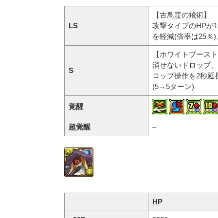
【古鳥霊の飛術】
LS
攻撃タイプのHPが
を軽減(倍率は25％
【ホワイトブースト
消せないドロップ、
S
ロップ操作を2秒延
(5→5ターン)
覚醒
超覚醒
–
HP