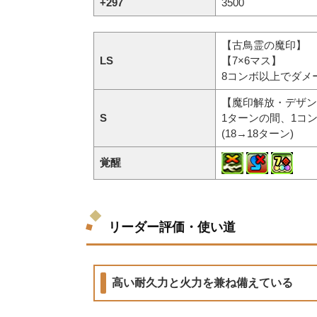
+297
3500
【古鳥霊の魔印】
LS
【7×6マス】
8コンボ以上でダメー
【魔印解放・デザン
S
1ターンの間、1コ
(18→18ターン)
覚醒
リーダー評価・使い道
高い耐久力と火力を兼ね備えている