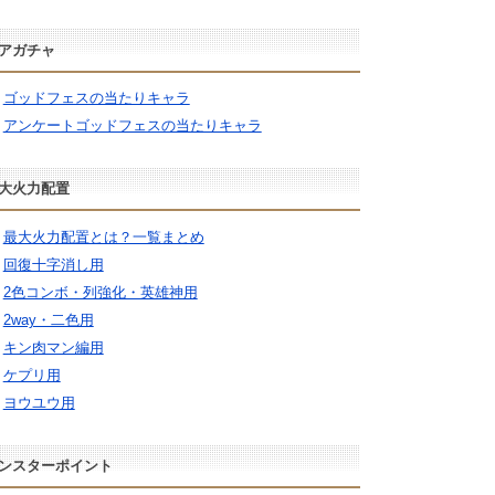
アガチャ
ゴッドフェスの当たりキャラ
アンケートゴッドフェスの当たりキャラ
大火力配置
最大火力配置とは？一覧まとめ
回復十字消し用
2色コンボ・列強化・英雄神用
2way・二色用
キン肉マン編用
ケプリ用
ヨウユウ用
ンスターポイント