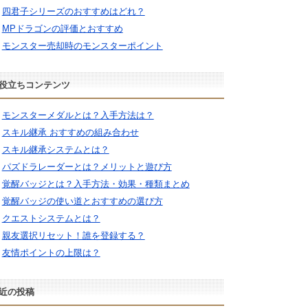
四君子シリーズのおすすめはどれ？
MPドラゴンの評価とおすすめ
モンスター売却時のモンスターポイント
役立ちコンテンツ
モンスターメダルとは？入手方法は？
スキル継承 おすすめの組み合わせ
スキル継承システムとは？
パズドラレーダーとは？メリットと遊び方
覚醒バッジとは？入手方法・効果・種類まとめ
覚醒バッジの使い道とおすすめの選び方
クエストシステムとは？
親友選択リセット！誰を登録する？
友情ポイントの上限は？
近の投稿