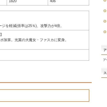
1820
406
ジを軽減(倍率は25％)、攻撃力が4倍。
】
ンボ加算。光翼の大魔女・ファスカに変身。
ア
ア
ス