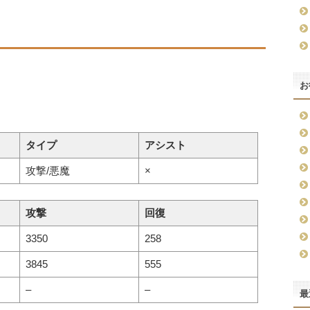
お
タイプ
アシスト
攻撃/悪魔
×
攻撃
回復
3350
258
3845
555
–
–
最