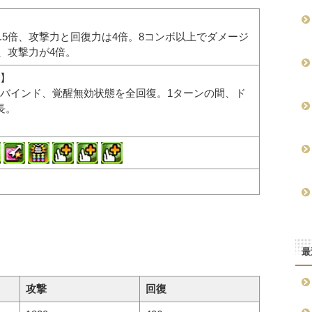
1.5倍、攻撃力と回復力は4倍。8コンボ以上でダメージ
)、攻撃力が4倍。
】
バインド、覚醒無効状態を全回復。1ターンの間、ド
長。
最
攻撃
回復