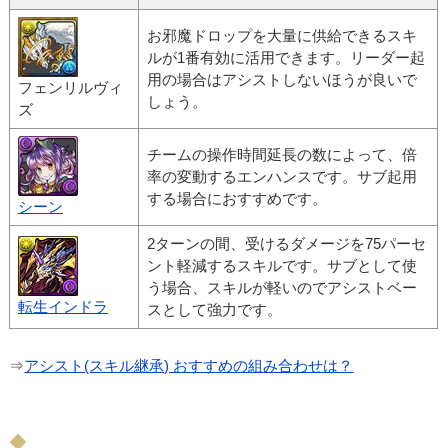
お邪魔ドロップを大量に供給できるスキ
ルが1番有効に活用できます。リーダー起
用の場合はアシストしないほうが良いで
フェンリルヴィ
しょう。
ズ
チームの操作時間延長の数によって、倍
率の変動するエンハンスです。サブ起用
する場合におすすめです。
シーン
2ターンの間、受けるダメージを75パーセ
ント軽減するスキルです。サブとして使
う場合、スキルが軽いのでアシストベー
転生インドラ
スとして強力です。
⇒
アシスト(スキル継承) おすすめの組み合わせは？