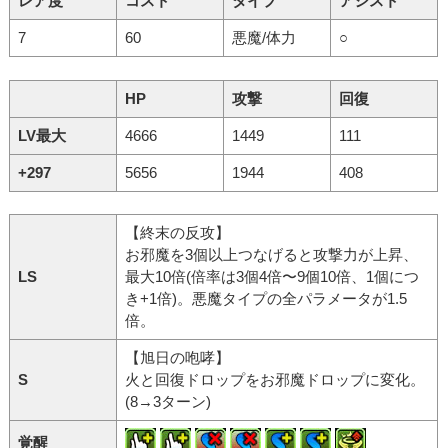
レア度
コスト
タイプ
アシスト
7
60
悪魔/体力
○
HP
攻撃
回復
LV最大
4666
1449
111
+297
5656
1944
408
【終末の反攻】
お邪魔を3個以上つなげると攻撃力が上昇、
LS
最大10倍(倍率は3個4倍〜9個10倍、1個につ
き+1倍)。悪魔タイプの全パラメータが1.5
倍。
【旭日の咆哮】
S
火と回復ドロップをお邪魔ドロップに変化。
(8→3ターン)
覚醒