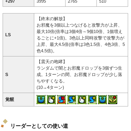
+297
3995
2765
510
【終末の解放】
お邪魔を3個以上つなげると攻撃力が上昇、
最大10倍(倍率は3個4倍～9個10倍、1個増え
LS
るごとに+1倍)。3色以上同時攻撃で攻撃力が
上昇、最大4.5倍(倍率は3色1.5倍、4色3倍、5
色4.5倍)。
【震天の咆哮】
ランダムで闇とお邪魔ドロップを3個ずつ生
S
成。1ターンの間、お邪魔ドロップが少し落
ちやすくなる。
(10→4ターン)
覚醒
リーダーとしての使い道