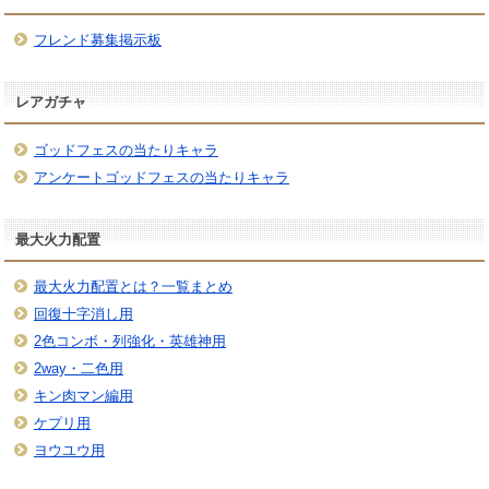
フレンド募集掲示板
レアガチャ
ゴッドフェスの当たりキャラ
アンケートゴッドフェスの当たりキャラ
最大火力配置
最大火力配置とは？一覧まとめ
回復十字消し用
2色コンボ・列強化・英雄神用
2way・二色用
キン肉マン編用
ケプリ用
ヨウユウ用