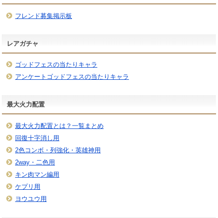
フレンド募集掲示板
レアガチャ
ゴッドフェスの当たりキャラ
アンケートゴッドフェスの当たりキャラ
最大火力配置
最大火力配置とは？一覧まとめ
回復十字消し用
2色コンボ・列強化・英雄神用
2way・二色用
キン肉マン編用
ケプリ用
ヨウユウ用