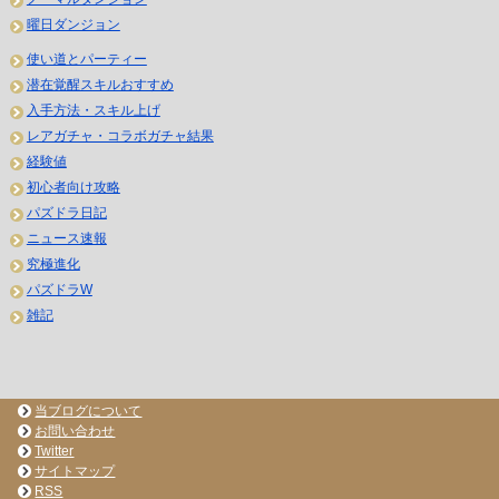
曜日ダンジョン
使い道とパーティー
潜在覚醒スキルおすすめ
入手方法・スキル上げ
レアガチャ・コラボガチャ結果
経験値
初心者向け攻略
パズドラ日記
ニュース速報
究極進化
パズドラW
雑記
当ブログについて
お問い合わせ
Twitter
サイトマップ
RSS