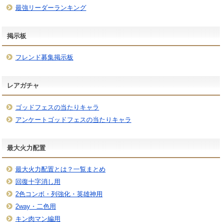
最強リーダーランキング
掲示板
フレンド募集掲示板
レアガチャ
ゴッドフェスの当たりキャラ
アンケートゴッドフェスの当たりキャラ
最大火力配置
最大火力配置とは？一覧まとめ
回復十字消し用
2色コンボ・列強化・英雄神用
2way・二色用
キン肉マン編用