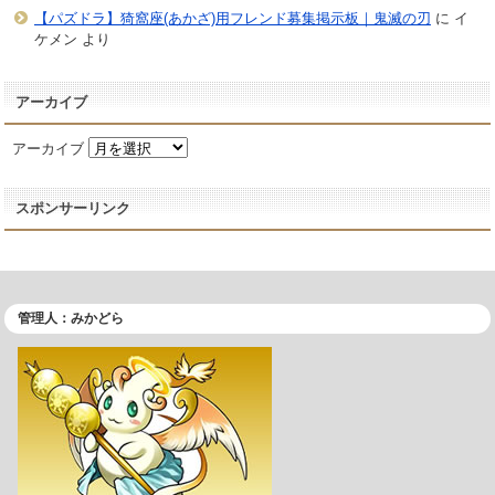
【パズドラ】猗窩座(あかざ)用フレンド募集掲示板｜鬼滅の刃
に
イ
ケメン
より
アーカイブ
アーカイブ
スポンサーリンク
管理人：みかどら