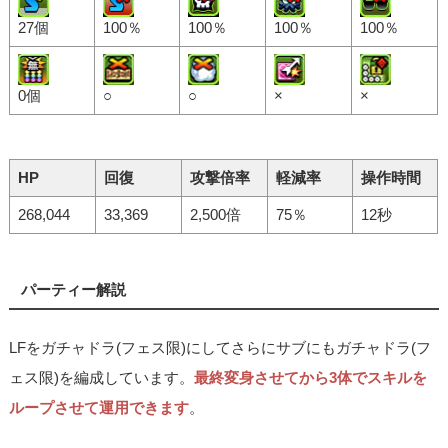
27個
100％
100％
100％
100％
0個
○
○
×
×
HP
回復
攻撃倍率
軽減率
操作時間
268,044
33,369
2,500倍
75％
12秒
パーティー解説
LFをガチャドラ(フェス限)にしてさらにサブにもガチャドラ(フ
ェス限)を編成しています。
最終変身させてから3体でスキルを
ループさせて運用できます
。