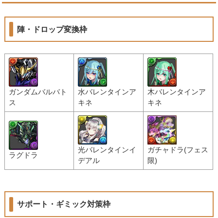
陣・ドロップ変換枠
ガンダムバルバト
水バレンタインア
木バレンタインア
ス
キネ
キネ
光バレンタインイ
ガチャドラ(フェス
ラグドラ
デアル
限)
サポート・ギミック対策枠