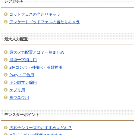
レアガチャ
ゴッドフェスの当たりキャラ
アンケートゴッドフェスの当たりキャラ
最大火力配置
最大火力配置とは？一覧まとめ
回復十字消し用
2色コンボ・列強化・英雄神用
2way・二色用
キン肉マン編用
ケプリ用
ヨウユウ用
モンスターポイント
四君子シリーズのおすすめはどれ？