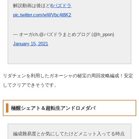
解説動画は後ほど
#パズドラ
pic.twitter.com/wWVbc4t8K2
— オーガch.@パズドラまとめブログ (@h_ppon)
January 15, 2021
リダチェンを利用したガネーシャの秘宝の周回攻略編成！安定
してクリアできそうです。
極醒シェアト＆超転生アンドロメダパ
編成難易度とか気にしてたけどメニット入ってる時点