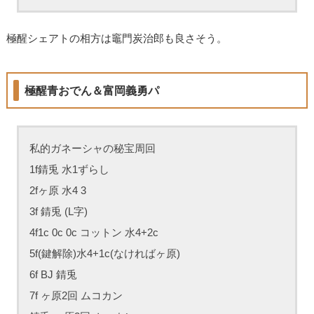
極醒シェアトの相方は竈門炭治郎も良さそう。
極醒青おでん＆富岡義勇パ
私的ガネーシャの秘宝周回
1f錆兎 水1ずらし
2fヶ原 水4 3
3f 錆兎 (L字)
4f1c 0c 0c コットン 水4+2c
5f(鍵解除)水4+1c(なければヶ原)
6f BJ 錆兎
7f ヶ原2回 ムコカン