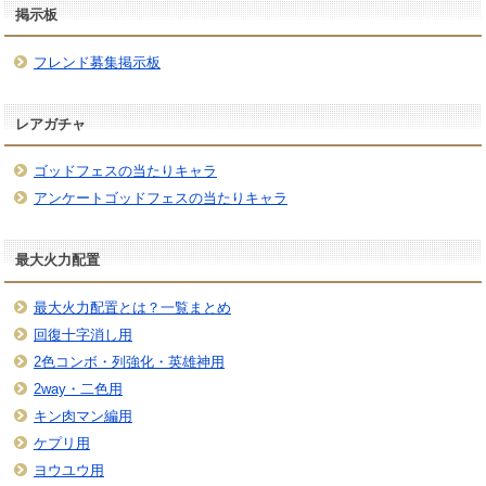
掲示板
フレンド募集掲示板
レアガチャ
ゴッドフェスの当たりキャラ
アンケートゴッドフェスの当たりキャラ
最大火力配置
最大火力配置とは？一覧まとめ
回復十字消し用
2色コンボ・列強化・英雄神用
2way・二色用
キン肉マン編用
ケプリ用
ヨウユウ用