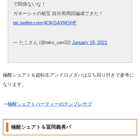
で関係ないな！
ガネーシャの秘宝 自分用周回編成できた！
pic.twitter.com/4OKGAXMSHF
— たこさん (@tako_san32)
January 15, 2021
極醒シェアト＆超転生アンドロメダパは立ち回り付きで参考に
なります。
⇒
極醒シェアトパーティーのテンプレサブ
極醒シェアト＆冨岡義勇パ