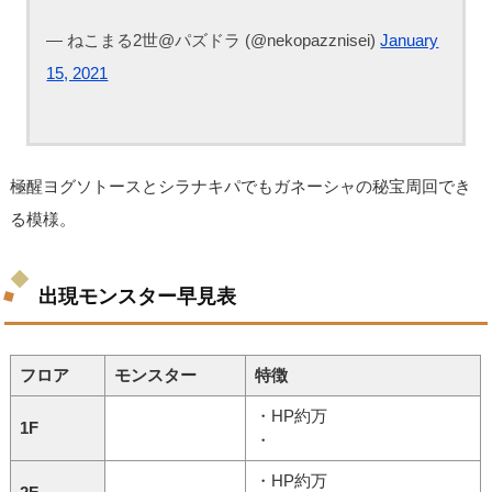
— ねこまる2世@パズドラ (@nekopazznisei)
January
15, 2021
極醒ヨグソトースとシラナキパでもガネーシャの秘宝周回でき
る模様。
出現モンスター早見表
フロア
モンスター
特徴
・HP約万
1F
・
・HP約万