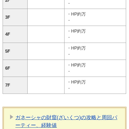
2F
・
・HP約万
3F
・
・HP約万
4F
・
・HP約万
5F
・
・HP約万
6F
・
・HP約万
7F
・
ガネーシャの財窟(ざいくつ)の攻略と周回パ
ーティー、経験値