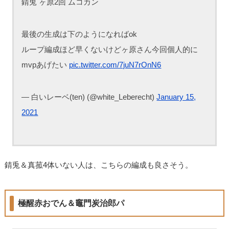
錆兎 ヶ原2回 ムコカン
最後の生成は下のようになればok
ループ編成ほど早くないけどヶ原さん今回個人的に
mvpあげたい
pic.twitter.com/7juN7rOnN6
— 白いレーベ(ten) (@white_Leberecht)
January 15,
2021
錆兎＆真菰4体いない人は、こちらの編成も良さそう。
極醒赤おでん＆竈門炭治郎パ