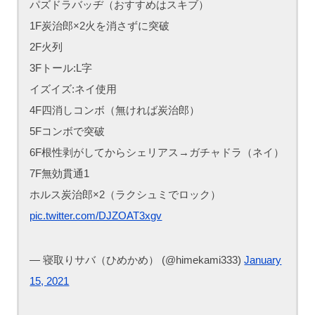
パズドラバッヂ（おすすめはスキブ）
1F炭治郎×2火を消さずに突破
2F火列
3Fトール:L字
イズイズ:ネイ使用
4F四消しコンボ（無ければ炭治郎）
5Fコンボで突破
6F根性剥がしてからシェリアス→ガチャドラ（ネイ）
7F無効貫通1
ホルス炭治郎×2（ラクシュミでロック）
pic.twitter.com/DJZOAT3xgv
— 寝取りサバ（ひめかめ） (@himekami333)
January
15, 2021