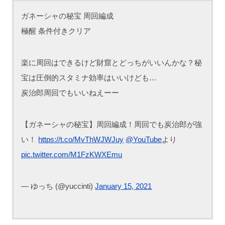
ガネーシャの秘宝 周回編成
極醒 条件付きクリア
楽に周回はできるけど財窟とどっちがいいんかな？秘
宝は圧倒的スタミナ効率はいいけども…
炭治郎周回でもいいねえーー
【ガネーシャの秘宝】周回編成！周回でも炭治郎が強
い！
https://t.co/MvThWJWJuy
@YouTube
より
pic.twitter.com/M1FzKWXEmu
— ゆっち (@yuccinti)
January 15, 2021