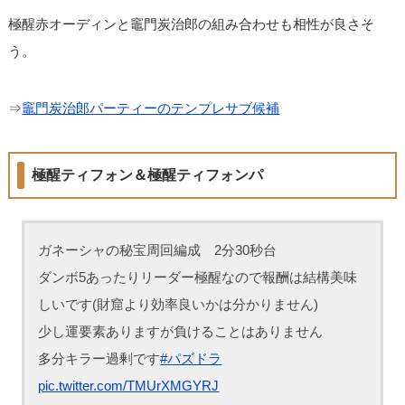
極醒赤オーディンと竈門炭治郎の組み合わせも相性が良さそ
う。
⇒
竈門炭治郎パーティーのテンプレサブ候補
極醒ティフォン＆極醒ティフォンパ
ガネーシャの秘宝周回編成 2分30秒台
ダンボ5あったりリーダー極醒なので報酬は結構美味
しいです(財窟より効率良いかは分かりません)
少し運要素ありますが負けることはありません
多分キラー過剰です
#パズドラ
pic.twitter.com/TMUrXMGYRJ