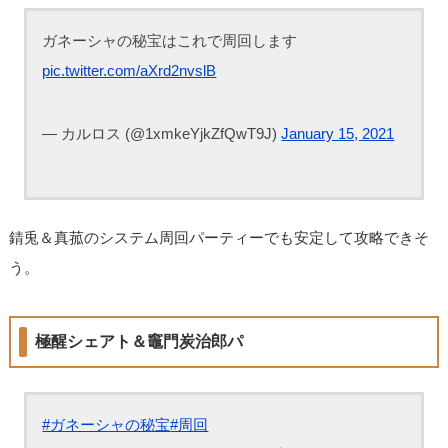
ガネーシャの秘宝はこれで周回します
pic.twitter.com/aXrd2nvslB
— カルロス (@1xmkeYjkZfQwT9J)
January 15, 2021
錆兎＆真菰のシステム周回パーティーでも安定して攻略できそ
う。
極醒シェアト＆竈門炭治郎パ
#ガネーシャの秘宝
#周回