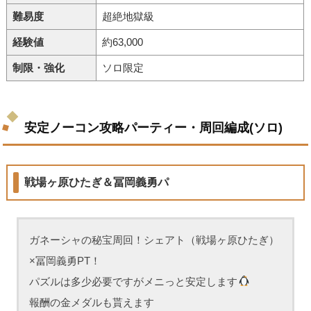
難易度
超絶地獄級
経験値
約63,000
制限・強化
ソロ限定
安定ノーコン攻略パーティー・周回編成(ソロ)
戦場ヶ原ひたぎ＆冨岡義勇パ
ガネーシャの秘宝周回！シェアト（戦場ヶ原ひたぎ）
×冨岡義勇PT！
パズルは多少必要ですがメニっと安定します
報酬の金メダルも貰えます