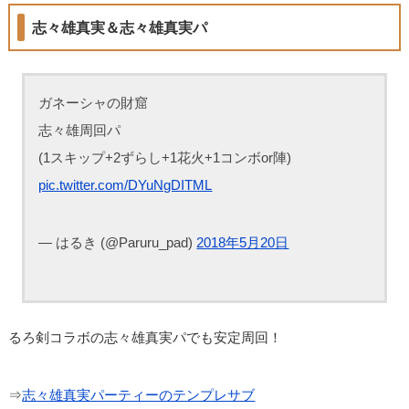
志々雄真実＆志々雄真実パ
ガネーシャの財窟
志々雄周回パ
(1スキップ+2ずらし+1花火+1コンボor陣)
pic.twitter.com/DYuNgDITML
— はるき (@Paruru_pad)
2018年5月20日
るろ剣コラボの志々雄真実パでも安定周回！
⇒
志々雄真実パーティーのテンプレサブ