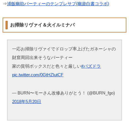
⇒
浦飯幽助パーティーのテンプレサブ(幽遊白書コラボ)
お掃除リヴァイ＆火イルミナパ
一応お掃除リヴァイでドロップ率上げたガネーシャの
財窟周回出来そうなパーティー
家の貧弱ボックスだと色々と厳しい
#パズドラ
pic.twitter.com/0GtHZIutCF
— BURN〜モーさん改修ありがとう！ (@BURN_fgo)
2018年5月20日