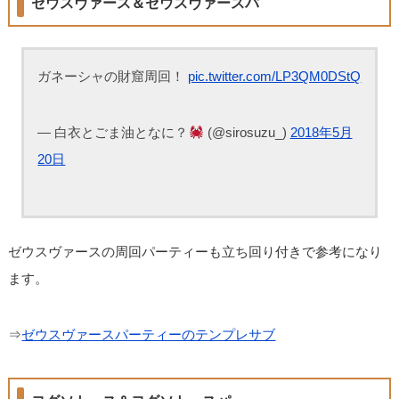
ゼウスヴァース＆ゼウスヴァースパ
ガネーシャの財窟周回！
pic.twitter.com/LP3QM0DStQ
— 白衣とごま油となに？
(@sirosuzu_)
2018年5月
20日
ゼウスヴァースの周回パーティーも立ち回り付きで参考になり
ます。
⇒
ゼウスヴァースパーティーのテンプレサブ