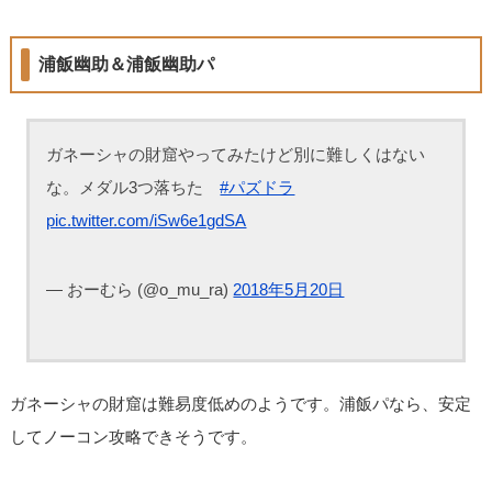
浦飯幽助＆浦飯幽助パ
ガネーシャの財窟やってみたけど別に難しくはない
な。メダル3つ落ちた
#パズドラ
pic.twitter.com/iSw6e1gdSA
— おーむら (@o_mu_ra)
2018年5月20日
ガネーシャの財窟は難易度低めのようです。浦飯パなら、安定
してノーコン攻略できそうです。