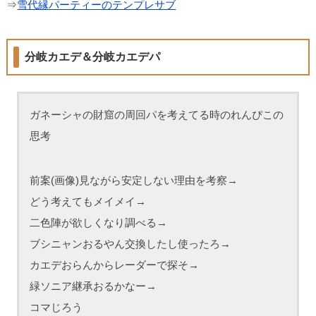
⇒
雪代縁パーティーのテンプレサブ
分岐カエデ＆分岐カエデパ
ガネーシャの財窟の周回パを考えてる時のれんぴこの
思考
前案(画像)見ながら安定しない理由を考察→
どう考えてもメイメイ→
二色陣が欲しくなり調べる→
ブシニャンおるやん交換したし使ったろ→
カエデおらんからレーダーで探そ→
緑ソニア継承おるかなー→
コマじろう