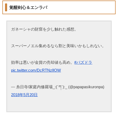
覚醒剣心＆エンラパ
ガネーシャの財窟を少し触れた感想。
スーパーノエル集めるなら割と美味いかもしれない。
効率は悪いが金貨の売却値も高め。
#パズドラ
pic.twitter.com/DcRTNzlIOW
— 糸日寺/家庭内修羅場_:(´ཀ`):_ (@papapasikuronpa)
2018年5月20日