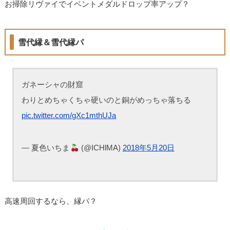
お掃除リヴァイでイベントメダルドロップ率アップ？
雪代縁＆雪代縁パ
ガネーシャの財窟
わりとめちゃくちゃ硬いのと銅がめっちゃ落ちる
pic.twitter.com/gXc1mthUJa
— 夏色いちま
(@ICHlMA)
2018年5月20日
高速周回するなら、縁パ？