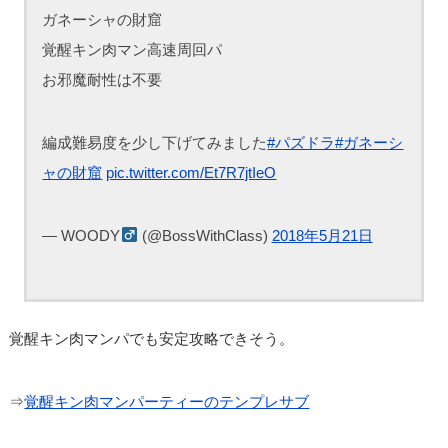
ガネーシャの財窟
覚醒キン肉マン高速周回パ
お邪魔耐性は不要
編成難易度を少し下げてみました
#パズドラ
#ガネーシ
ャの財窟
pic.twitter.com/Et7R7jtIeO
— WOODY‍
(@BossWithClass)
2018年5月21日
覚醒キン肉マンパでも安定攻略できそう。
⇒
覚醒キン肉マンパーティーのテンプレサブ