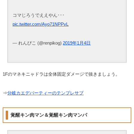
コマじろうでええやん･･･
pic.twitter.com/Ayo71NPPvL
— れんぴこ (@renpikog)
2019年1月4日
1Fのマネキニャドラは全体固定ダメージで抜きましょう。
⇒
分岐カエデパーティーのテンプレサブ
覚醒キン肉マン＆覚醒キン肉マンパ