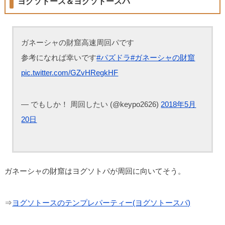
ヨグソトース＆ヨグソトースパ
ガネーシャの財窟高速周回パです
参考になれば幸いです
#パズドラ
#ガネーシャの財窟
pic.twitter.com/GZvHRegkHF
— でもしか！ 周回したい (@keypo2626)
2018年5月
20日
ガネーシャの財窟はヨグソトパが周回に向いてそう。
⇒
ヨグソトースのテンプレパーティー(ヨグソトースパ)