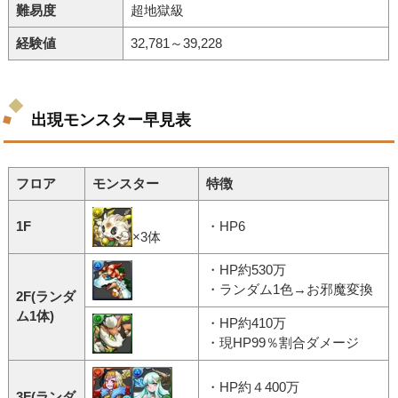
難易度
超地獄級
経験値
32,781～39,228
出現モンスター早見表
フロア
モンスター
特徴
1F
・HP6
×3体
・HP約530万
・ランダム1色→お邪魔変換
2F(ランダ
ム1体)
・HP約410万
・現HP99％割合ダメージ
・HP約４400万
3F(ランダ