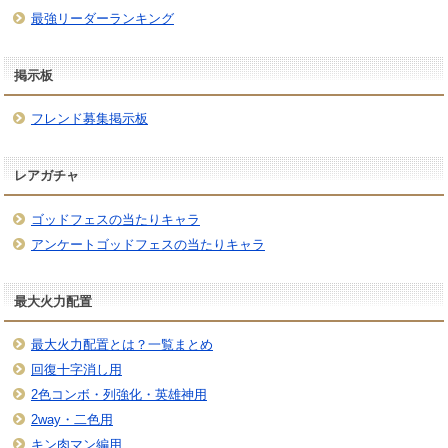
最強リーダーランキング
掲示板
フレンド募集掲示板
レアガチャ
ゴッドフェスの当たりキャラ
アンケートゴッドフェスの当たりキャラ
最大火力配置
最大火力配置とは？一覧まとめ
回復十字消し用
2色コンボ・列強化・英雄神用
2way・二色用
キン肉マン編用