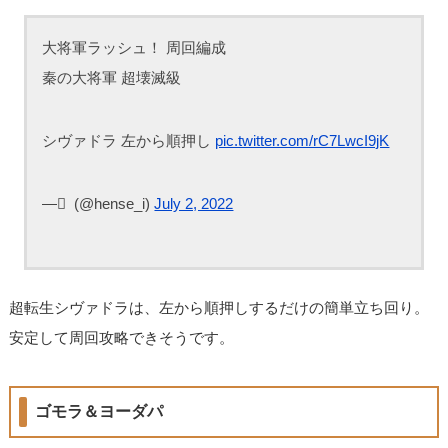
大将軍ラッシュ！ 周回編成
秦の大将軍 超壊滅級
シヴァドラ 左から順押し
pic.twitter.com/rC7LwcI9jK
— ْ (@hense_i)
July 2, 2022
超転生シヴァドラは、左から順押しするだけの簡単立ち回り。
安定して周回攻略できそうです。
ゴモラ＆ヨーダパ