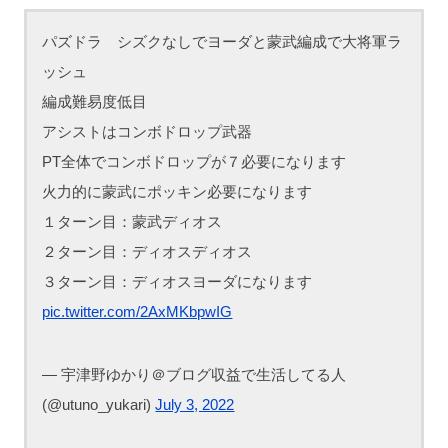
パズドラ シズクなしでヨーダと蒙武編成で大将軍ラ
ッシュ
編成難易度低目
アシストはコンボドロップ武器
PT全体でコンボドロップが７必要になります
火力的に蒙武にポッキン必要になります
１ターン目：蒙武ディオス
２ターン目：ディオスディオス
３ターン目：ディオスヨーダになります
pic.twitter.com/2AxMKbpwIG
— 宇津野ゆかり＠ブログ収益で生活してる人
(@utuno_yukari)
July 3, 2022