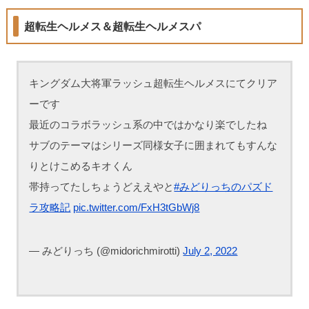
超転生ヘルメス＆超転生ヘルメスパ
キングダム大将軍ラッシュ超転生ヘルメスにてクリア
ーです
最近のコラボラッシュ系の中ではかなり楽でしたね
サブのテーマはシリーズ同様女子に囲まれてもすんな
りとけこめるキオくん
帯持ってたしちょうどええやと
#みどりっちのパズド
ラ攻略記
pic.twitter.com/FxH3tGbWj8
— みどりっち (@midorichmirotti)
July 2, 2022