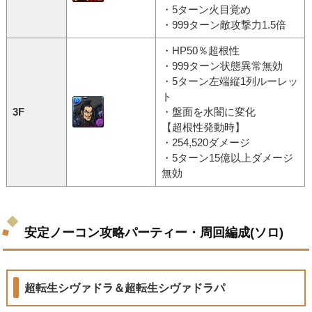
・5ターン火目覚め
・999ターン敵攻撃力1.5倍
・HP50％超根性
・999ターン状態異常無効
・5ターン左端縦1列ルーレッ
ト
3F
・盤面を水闇に変化
【超根性発動時】
・254,520ダメージ
・5ターン15億以上ダメージ
無効
安定ノーコン攻略パーティー・周回編成(ソロ)
超転生シヴァドラ＆超転生シヴァドラパ