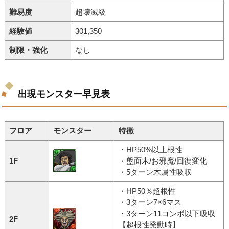
難易度
超壊滅級
経験値
301,350
制限・強化
なし
出現モンスター早見表
フロア
モンスター
特徴
・HP50%以上根性
1F
・盤面木/お邪魔/回復変化
・5ターン木属性吸収
・HP50％超根性
・3ターン7×6マス
・3ターン11コンボ以下吸収
2F
【超根性発動時】