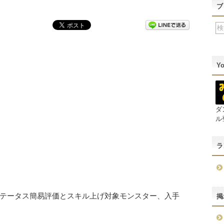
ブ
Y
ダ
ル
ラ
テータス簡易評価とスキル上げ対象モンスター、入手
掲