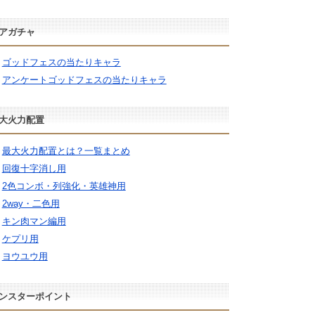
アガチャ
ゴッドフェスの当たりキャラ
アンケートゴッドフェスの当たりキャラ
大火力配置
最大火力配置とは？一覧まとめ
回復十字消し用
2色コンボ・列強化・英雄神用
2way・二色用
キン肉マン編用
ケプリ用
ヨウユウ用
ンスターポイント