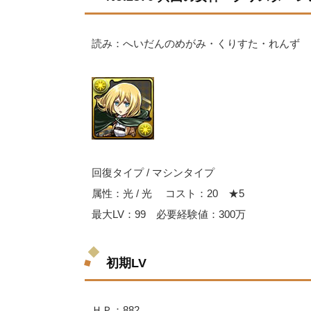
読み：へいだんのめがみ・くりすた・れんず
回復タイプ / マシンタイプ
属性：光 / 光 コスト：20 ★5
最大LV：99 必要経験値：300万
初期LV
ＨＰ：882