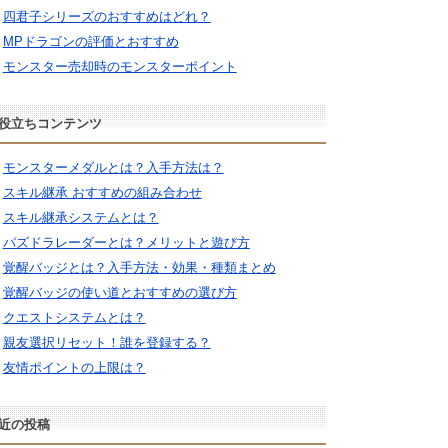
四君子シリーズのおすすめはどれ？
MPドラゴンの評価とおすすめ
モンスター売却時のモンスターポイント
役立ちコンテンツ
モンスターメダルとは？入手方法は？
スキル継承 おすすめの組み合わせ
スキル継承システムとは？
パズドラレーダーとは？メリットと遊び方
覚醒バッジとは？入手方法・効果・種類まとめ
覚醒バッジの使い道とおすすめの選び方
クエストシステムとは？
親友選択リセット！誰を登録する？
友情ポイントの上限は？
近の投稿