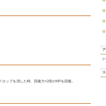
ア
ア
ス
。ドロップを消した時、回復力×2倍のHPを回復。