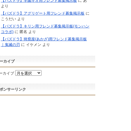
【パズドラ】学園キオ用フレンド募集掲示板
に
あ
より
【パズドラ】アグリゲート用フレンド募集掲示板
に
こうだい
より
【パズドラ】キリン用フレンド募集掲示板(モンハン
コラボ)
に
匿名
より
【パズドラ】猗窩座(あかざ)用フレンド募集掲示板
｜鬼滅の刃
に
イケメン
より
ーカイブ
ーカイブ
ポンサーリンク