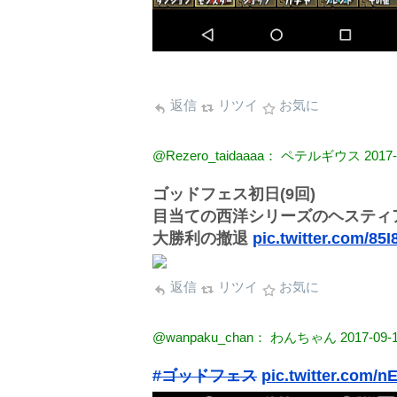
返信
リツイ
お気に
@Rezero_taidaaaa： ペテルギウス
2017-
ゴッドフェス初日(9回)
目当ての西洋シリーズのヘスティ
大勝利の撤退
pic.twitter.com/85
返信
リツイ
お気に
@wanpaku_chan： わんちゃん
2017-09-
#ゴッドフェス
pic.twitter.com/