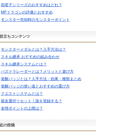
四君子シリーズのおすすめはどれ？
MPドラゴンの評価とおすすめ
モンスター売却時のモンスターポイント
役立ちコンテンツ
モンスターメダルとは？入手方法は？
スキル継承 おすすめの組み合わせ
スキル継承システムとは？
パズドラレーダーとは？メリットと遊び方
覚醒バッジとは？入手方法・効果・種類まとめ
覚醒バッジの使い道とおすすめの選び方
クエストシステムとは？
親友選択リセット！誰を登録する？
友情ポイントの上限は？
近の投稿