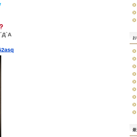
Д`A
お
52asq
最