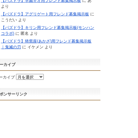
【パズドラ】学園キオ用フレンド募集掲示板
に
あ
より
【パズドラ】アグリゲート用フレンド募集掲示板
に
こうだい
より
【パズドラ】キリン用フレンド募集掲示板(モンハン
コラボ)
に
匿名
より
【パズドラ】猗窩座(あかざ)用フレンド募集掲示板
｜鬼滅の刃
に
イケメン
より
ーカイブ
ーカイブ
ポンサーリンク