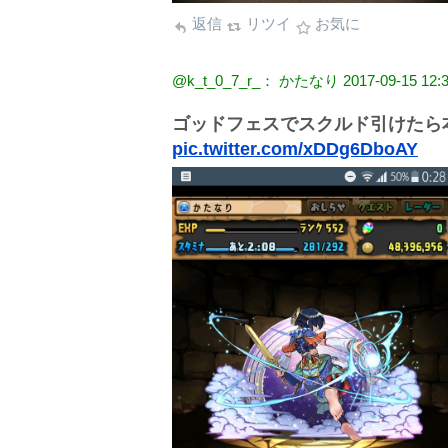
返信
リツイ
お気に
@k_t_0_7_r_： かたなり
2017-09-15 12:
ゴッドフェスでスクルド引けたら
pic.twitter.com/xDDg6DboAY