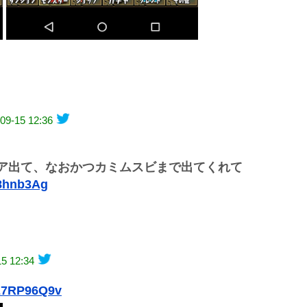
09-15 12:36
ア出て、なおかつカミムスビまで出てくれて
I8hnb3Ag
15 12:34
nE7RP96Q9v