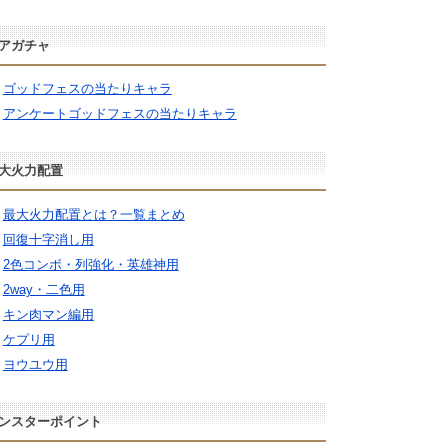
アガチャ
ゴッドフェスの当たりキャラ
アンケートゴッドフェスの当たりキャラ
大火力配置
最大火力配置とは？一覧まとめ
回復十字消し用
2色コンボ・列強化・英雄神用
2way・二色用
キン肉マン編用
ケプリ用
ヨウユウ用
ンスターポイント