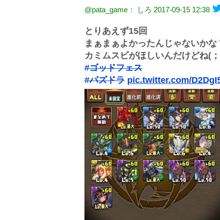
@pata_game： しろ
2017-09-15 12:38
とりあえず15回
まぁまぁよかったんじゃないかな
カミムスビがほしいんだけどね(；´
#ゴッドフェス
#パズドラ
pic.twitter.com/D2DgI