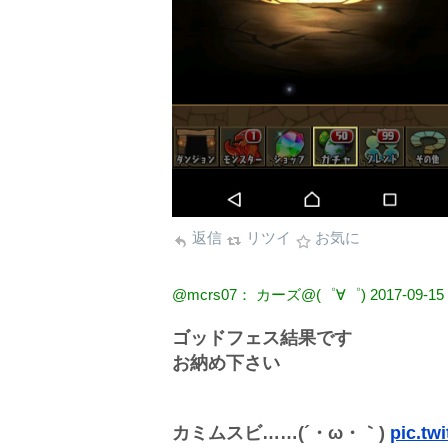
返信
リツイ
お気に
@mcrs07： カーズ@(゜∀゜)
2017-09-15
ゴッドフェス結果です
お納め下さい
カミムスビ……(´・ω・｀)
pic.tw