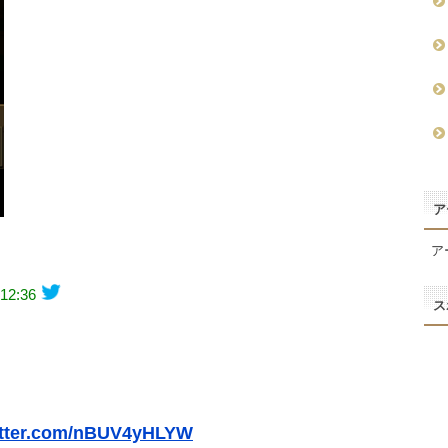
ア
ア
 12:36
ス
itter.com/nBUV4yHLYW