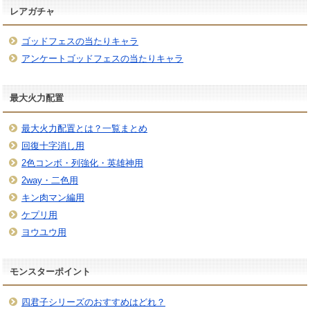
レアガチャ
ゴッドフェスの当たりキャラ
アンケートゴッドフェスの当たりキャラ
最大火力配置
最大火力配置とは？一覧まとめ
回復十字消し用
2色コンボ・列強化・英雄神用
2way・二色用
キン肉マン編用
ケプリ用
ヨウユウ用
モンスターポイント
四君子シリーズのおすすめはどれ？