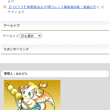
より
【パズドラ】猗窩座(あかざ)用フレンド募集掲示板｜鬼滅の刃
に
イ
ケメン
より
アーカイブ
アーカイブ
スポンサーリンク
管理人：みかどら