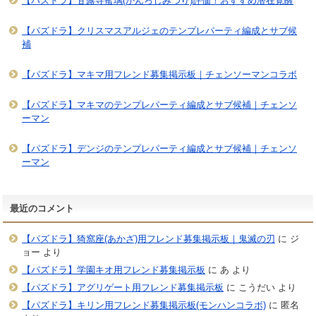
【パズドラ】甘露寺蜜璃(かんろじみつり)評価！おすすめ潜在覚醒
【パズドラ】クリスマスアルジェのテンプレパーティ編成とサブ候
補
【パズドラ】マキマ用フレンド募集掲示板｜チェンソーマンコラボ
【パズドラ】マキマのテンプレパーティ編成とサブ候補｜チェンソ
ーマン
【パズドラ】デンジのテンプレパーティ編成とサブ候補｜チェンソ
ーマン
最近のコメント
【パズドラ】猗窩座(あかざ)用フレンド募集掲示板｜鬼滅の刃
に
ジ
ョー
より
【パズドラ】学園キオ用フレンド募集掲示板
に
あ
より
【パズドラ】アグリゲート用フレンド募集掲示板
に
こうだい
より
【パズドラ】キリン用フレンド募集掲示板(モンハンコラボ)
に
匿名