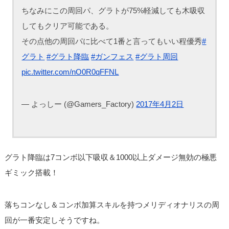
ちなみにこの周回パ、グラトが75%軽減しても木吸収
してもクリア可能である。
その点他の周回パに比べて1番と言ってもいい程優秀
#
グラト
#グラト降臨
#ガンフェス
#グラト周回
pic.twitter.com/nO0R0qFFNL
— よっしー (@Gamers_Factory)
2017年4月2日
グラト降臨は7コンボ以下吸収＆1000以上ダメージ無効の極悪
ギミック搭載！
落ちコンなし＆コンボ加算スキルを持つメリディオナリスの周
回が一番安定しそうですね。