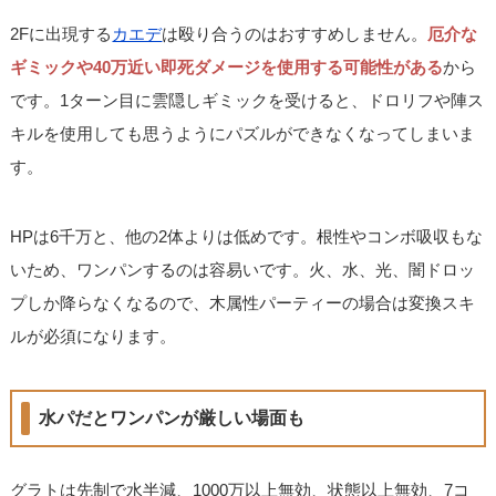
2Fに出現する
カエデ
は殴り合うのはおすすめしません。
厄介な
ギミックや40万近い即死ダメージを使用する可能性がある
から
です。1ターン目に雲隠しギミックを受けると、ドロリフや陣ス
キルを使用しても思うようにパズルができなくなってしまいま
す。
HPは6千万と、他の2体よりは低めです。根性やコンボ吸収もな
いため、ワンパンするのは容易いです。火、水、光、闇ドロッ
プしか降らなくなるので、木属性パーティーの場合は変換スキ
ルが必須になります。
水パだとワンパンが厳しい場面も
グラトは先制で水半減、1000万以上無効、状態以上無効、7コ