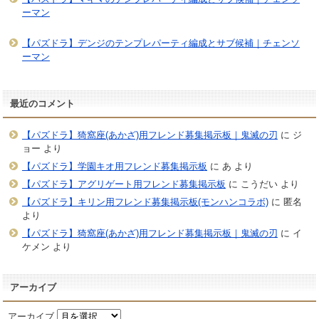
ーマン
【パズドラ】デンジのテンプレパーティ編成とサブ候補｜チェンソ
ーマン
最近のコメント
【パズドラ】猗窩座(あかざ)用フレンド募集掲示板｜鬼滅の刃
に
ジ
ョー
より
【パズドラ】学園キオ用フレンド募集掲示板
に
あ
より
【パズドラ】アグリゲート用フレンド募集掲示板
に
こうだい
より
【パズドラ】キリン用フレンド募集掲示板(モンハンコラボ)
に
匿名
より
【パズドラ】猗窩座(あかざ)用フレンド募集掲示板｜鬼滅の刃
に
イ
ケメン
より
アーカイブ
アーカイブ