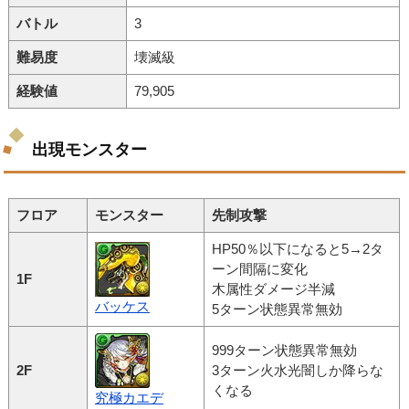
バトル
3
難易度
壊滅級
経験値
79,905
出現モンスター
フロア
モンスター
先制攻撃
HP50％以下になると5→2タ
ーン間隔に変化
1F
木属性ダメージ半減
バッケス
5ターン状態異常無効
999ターン状態異常無効
2F
3ターン火水光闇しか降らな
くなる
究極カエデ