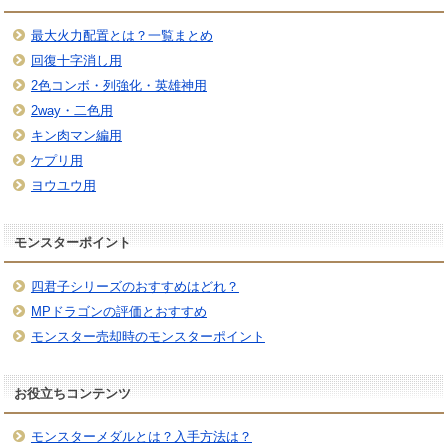
最大火力配置とは？一覧まとめ
回復十字消し用
2色コンボ・列強化・英雄神用
2way・二色用
キン肉マン編用
ケプリ用
ヨウユウ用
モンスターポイント
四君子シリーズのおすすめはどれ？
MPドラゴンの評価とおすすめ
モンスター売却時のモンスターポイント
お役立ちコンテンツ
モンスターメダルとは？入手方法は？