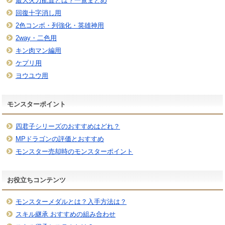
最大火力配置とは？一覧まとめ
回復十字消し用
2色コンボ・列強化・英雄神用
2way・二色用
キン肉マン編用
ケプリ用
ヨウユウ用
モンスターポイント
四君子シリーズのおすすめはどれ？
MPドラゴンの評価とおすすめ
モンスター売却時のモンスターポイント
お役立ちコンテンツ
モンスターメダルとは？入手方法は？
スキル継承 おすすめの組み合わせ