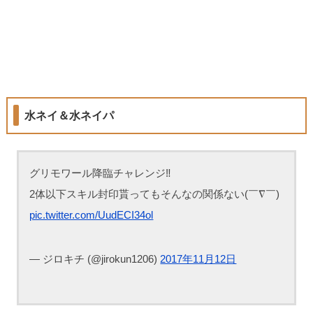
水ネイ＆水ネイパ
グリモワール降臨チャレンジ‼︎
2体以下スキル封印貰ってもそんなの関係ない(￣∇￣)
pic.twitter.com/UudECI34ol
— ジロキチ (@jirokun1206)
2017年11月12日