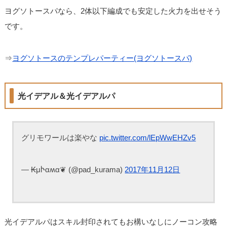
ヨグソトースパなら、2体以下編成でも安定した火力を出せそう
です。
⇒
ヨグソトースのテンプレパーティー(ヨグソトースパ)
光イデアル＆光イデアルパ
グリモワールは楽やな
pic.twitter.com/lEpWwEHZv5
— ₭μჁαʍα❦ (@pad_kurama)
2017年11月12日
光イデアルパはスキル封印されてもお構いなしにノーコン攻略