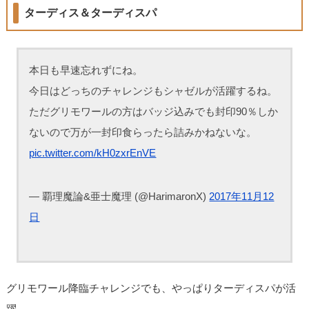
ターディス＆ターディスパ
本日も早速忘れずにね。
今日はどっちのチャレンジもシャゼルが活躍するね。
ただグリモワールの方はバッジ込みでも封印90％しか
ないので万が一封印食らったら詰みかねないな。
pic.twitter.com/kH0zxrEnVE
— 覇理魔論&亜士魔理 (@HarimaronX)
2017年11月12
日
グリモワール降臨チャレンジでも、やっぱりターディスパが活
躍。