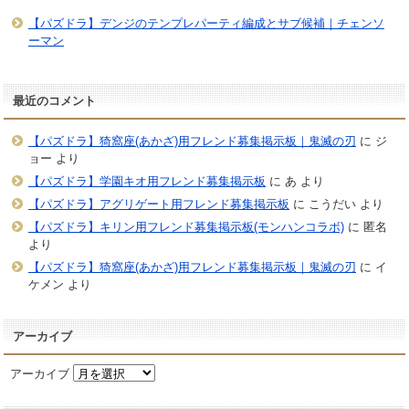
【パズドラ】デンジのテンプレパーティ編成とサブ候補｜チェンソ
ーマン
最近のコメント
【パズドラ】猗窩座(あかざ)用フレンド募集掲示板｜鬼滅の刃
に
ジ
ョー
より
【パズドラ】学園キオ用フレンド募集掲示板
に
あ
より
【パズドラ】アグリゲート用フレンド募集掲示板
に
こうだい
より
【パズドラ】キリン用フレンド募集掲示板(モンハンコラボ)
に
匿名
より
【パズドラ】猗窩座(あかざ)用フレンド募集掲示板｜鬼滅の刃
に
イ
ケメン
より
アーカイブ
アーカイブ