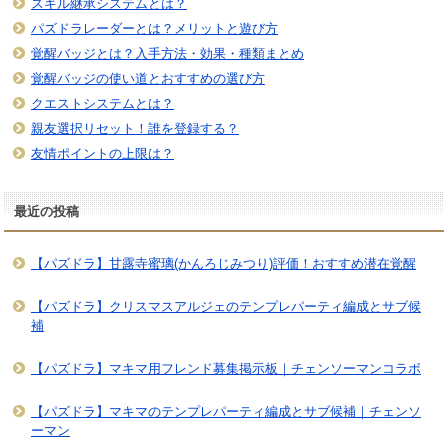
スキル継承システムとは？
パズドラレーダーとは？メリットと遊び方
覚醒バッジとは？入手方法・効果・種類まとめ
覚醒バッジの使い道とおすすめの選び方
クエストシステムとは？
親友選択リセット！誰を登録する？
友情ポイントの上限は？
最近の投稿
【パズドラ】甘露寺蜜璃(かんろじみつり)評価！おすすめ潜在覚醒
【パズドラ】クリスマスアルジェのテンプレパーティ編成とサブ候
補
【パズドラ】マキマ用フレンド募集掲示板｜チェンソーマンコラボ
【パズドラ】マキマのテンプレパーティ編成とサブ候補｜チェンソ
ーマン