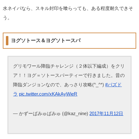
水ネイパなら、スキル封印を喰らっても、ある程度耐久できそ
う。
ヨグソトース＆ヨグソトースパ
グリモワール降臨チャレンジ（２体以下編成）をクリ
ア！！ヨグ＝ソトースパーティーで行きました。昔の
降臨ダンジョンなので、あっさり攻略(^_^*)
#パズド
ラ
pic.twitter.com/xKAkAyWieR
— かずーぱみゅぱみゅ (@kaz_nine)
2017年11月12日