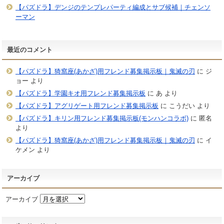
【パズドラ】デンジのテンプレパーティ編成とサブ候補｜チェンソ
ーマン
最近のコメント
【パズドラ】猗窩座(あかざ)用フレンド募集掲示板｜鬼滅の刃
に
ジ
ョー
より
【パズドラ】学園キオ用フレンド募集掲示板
に
あ
より
【パズドラ】アグリゲート用フレンド募集掲示板
に
こうだい
より
【パズドラ】キリン用フレンド募集掲示板(モンハンコラボ)
に
匿名
より
【パズドラ】猗窩座(あかざ)用フレンド募集掲示板｜鬼滅の刃
に
イ
ケメン
より
アーカイブ
アーカイブ