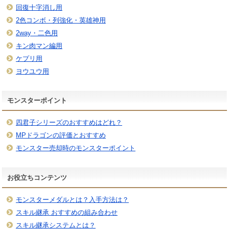
回復十字消し用
2色コンボ・列強化・英雄神用
2way・二色用
キン肉マン編用
ケプリ用
ヨウユウ用
モンスターポイント
四君子シリーズのおすすめはどれ？
MPドラゴンの評価とおすすめ
モンスター売却時のモンスターポイント
お役立ちコンテンツ
モンスターメダルとは？入手方法は？
スキル継承 おすすめの組み合わせ
スキル継承システムとは？