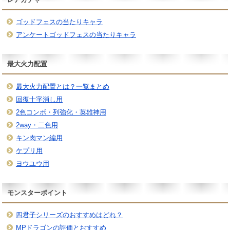
ゴッドフェスの当たりキャラ
アンケートゴッドフェスの当たりキャラ
最大火力配置
最大火力配置とは？一覧まとめ
回復十字消し用
2色コンボ・列強化・英雄神用
2way・二色用
キン肉マン編用
ケプリ用
ヨウユウ用
モンスターポイント
四君子シリーズのおすすめはどれ？
MPドラゴンの評価とおすすめ