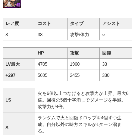
レア度
コスト
タイプ
アシスト
8
38
攻撃/体力
○
HP
攻撃
回復
LV最大
4705
1960
33
+297
5695
2455
330
火を6個以上つなげると攻撃力が上昇、最大6
LS
倍。回復の5個十字消しでダメージを半減、
攻撃力が4倍。
ランダムで火と回復ドロップを4個ずつ生
成。自分以外の味方スキルが1ターン溜ま
S
る。