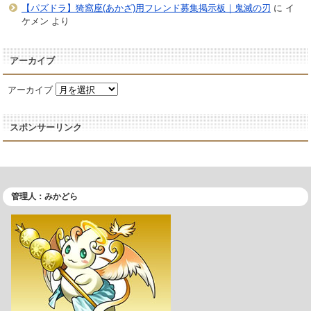
【パズドラ】猗窩座(あかざ)用フレンド募集掲示板｜鬼滅の刃
に
イ
ケメン
より
アーカイブ
アーカイブ
スポンサーリンク
管理人：みかどら