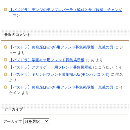
【パズドラ】デンジのテンプレパーティ編成とサブ候補｜チェンソ
ーマン
最近のコメント
【パズドラ】猗窩座(あかざ)用フレンド募集掲示板｜鬼滅の刃
に
ジ
ョー
より
【パズドラ】学園キオ用フレンド募集掲示板
に
あ
より
【パズドラ】アグリゲート用フレンド募集掲示板
に
こうだい
より
【パズドラ】キリン用フレンド募集掲示板(モンハンコラボ)
に
匿名
より
【パズドラ】猗窩座(あかざ)用フレンド募集掲示板｜鬼滅の刃
に
イ
ケメン
より
アーカイブ
アーカイブ