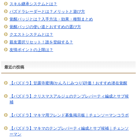
スキル継承システムとは？
パズドラレーダーとは？メリットと遊び方
覚醒バッジとは？入手方法・効果・種類まとめ
覚醒バッジの使い道とおすすめの選び方
クエストシステムとは？
親友選択リセット！誰を登録する？
友情ポイントの上限は？
最近の投稿
【パズドラ】甘露寺蜜璃(かんろじみつり)評価！おすすめ潜在覚醒
【パズドラ】クリスマスアルジェのテンプレパーティ編成とサブ候
補
【パズドラ】マキマ用フレンド募集掲示板｜チェンソーマンコラボ
【パズドラ】マキマのテンプレパーティ編成とサブ候補｜チェンソ
ーマン