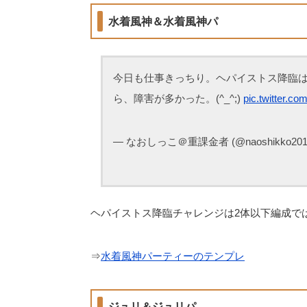
水着風神＆水着風神パ
今日も仕事きっちり。ヘパイストス降臨
ら、障害が多かった。(^_^;)
pic.twitter.c
— なおしっこ＠重課金者 (@naoshikko201
ヘパイストス降臨チャレンジは2体以下編成で
⇒
水着風神パーティーのテンプレ
ジュリ＆ジュリパ