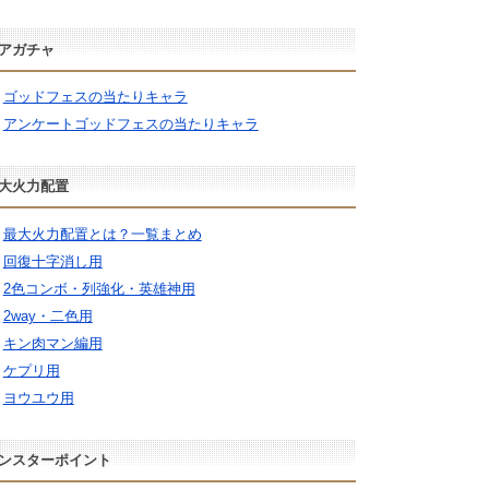
アガチャ
ゴッドフェスの当たりキャラ
アンケートゴッドフェスの当たりキャラ
大火力配置
最大火力配置とは？一覧まとめ
回復十字消し用
2色コンボ・列強化・英雄神用
2way・二色用
キン肉マン編用
ケプリ用
ヨウユウ用
ンスターポイント