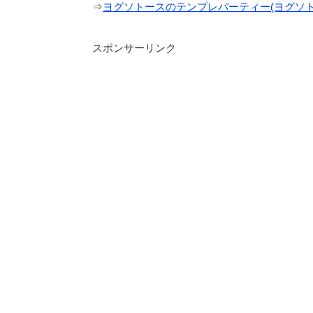
⇒
ヨグソトースのテンプレパーティー(ヨグソト
スポンサーリンク