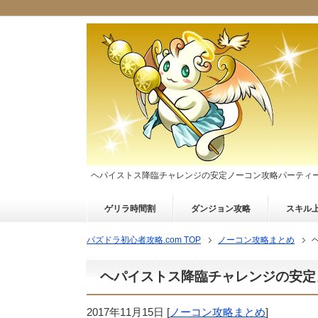
ヘパイストス降臨チャレンジの安定ノーコン攻略パーティー(
ゲリラ時間割
ダンジョン攻略
スキル
パズドラ初心者攻略.com TOP
ノーコン攻略まとめ
ヘパイストス降臨チャレンジの安定ノ
2017年11月15日
[
ノーコン攻略まとめ
]