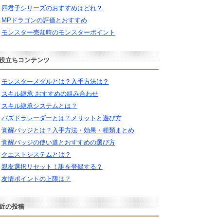
四君子シリーズのおすすめはどれ？
MPドラゴンの評価とおすすめ
モンスター売却時のモンスターポイント
役立ちコンテンツ
モンスターメダルとは？入手方法は？
スキル継承 おすすめの組み合わせ
スキル継承システムとは？
パズドラレーダーとは？メリットと遊び方
覚醒バッジとは？入手方法・効果・種類まとめ
覚醒バッジの使い道とおすすめの選び方
クエストシステムとは？
親友選択リセット！誰を登録する？
友情ポイントの上限は？
近の投稿