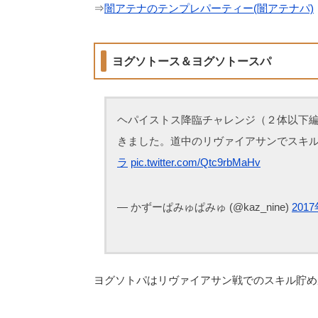
⇒
闇アテナのテンプレパーティー(闇アテナパ)
ヨグソトース＆ヨグソトースパ
ヘパイストス降臨チャレンジ（２体以下
きました。道中のリヴァイアサンでスキル溜
ラ
pic.twitter.com/Qtc9rbMaHv
— かずーぱみゅぱみゅ (@kaz_nine)
201
ヨグソトパはリヴァイアサン戦でのスキル貯め