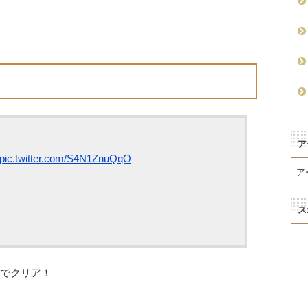
ア
pic.twitter.com/S4N1ZnuQqO
ア
ス
成でクリア！