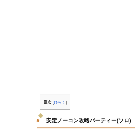
目次
[
ひらく
]
安定ノーコン攻略パーティー(ソロ)