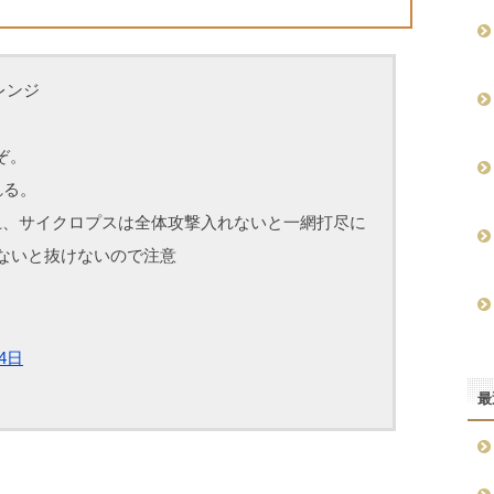
レンジ
ぞ。
れる。
上、サイクロプスは全体攻撃入れないと一網打尽に
ないと抜けないので注意
14日
最