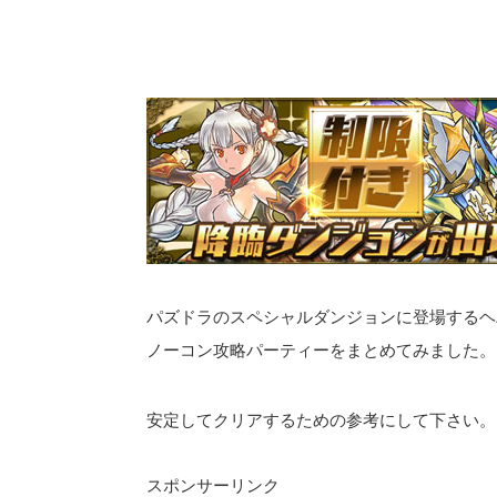
パズドラのスペシャルダンジョンに登場するヘ
ノーコン攻略パーティーをまとめてみました。
安定してクリアするための参考にして下さい。
スポンサーリンク