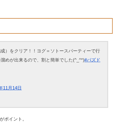
編成）をクリア！！ヨグ＝ソトースパーティーで行
めが出来るので、割と簡単でした(^_^*)
#パズド
7年11月14日
がポイント。