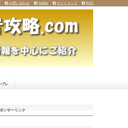
て
お問い合わせ
Twitter
サイトマップ
RSS
ンプレ
ポンサーリンク