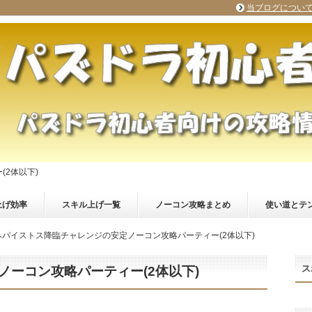
当ブログについ
2体以下)
上げ効率
スキル上げ一覧
ノーコン攻略まとめ
使い道とテ
ヘパイストス降臨チャレンジの安定ノーコン攻略パーティー(2体以下)
ス
ーコン攻略パーティー(2体以下)