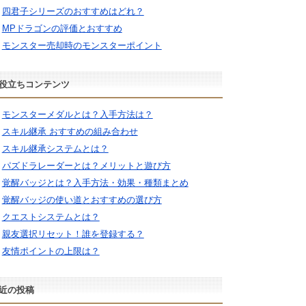
四君子シリーズのおすすめはどれ？
MPドラゴンの評価とおすすめ
モンスター売却時のモンスターポイント
役立ちコンテンツ
モンスターメダルとは？入手方法は？
スキル継承 おすすめの組み合わせ
スキル継承システムとは？
パズドラレーダーとは？メリットと遊び方
覚醒バッジとは？入手方法・効果・種類まとめ
覚醒バッジの使い道とおすすめの選び方
クエストシステムとは？
親友選択リセット！誰を登録する？
友情ポイントの上限は？
近の投稿