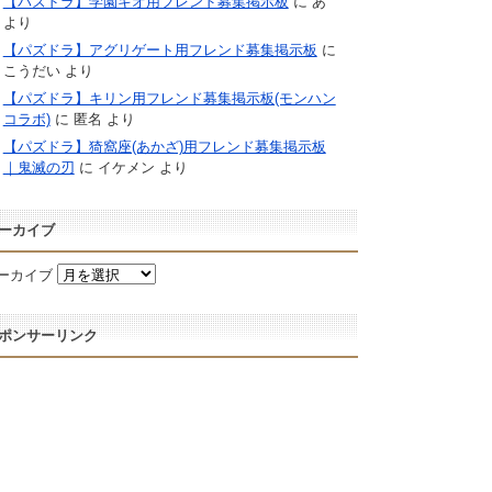
【パズドラ】学園キオ用フレンド募集掲示板
に
あ
より
【パズドラ】アグリゲート用フレンド募集掲示板
に
こうだい
より
【パズドラ】キリン用フレンド募集掲示板(モンハン
コラボ)
に
匿名
より
【パズドラ】猗窩座(あかざ)用フレンド募集掲示板
｜鬼滅の刃
に
イケメン
より
ーカイブ
ーカイブ
ポンサーリンク