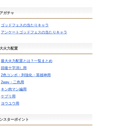
アガチャ
ゴッドフェスの当たりキャラ
アンケートゴッドフェスの当たりキャラ
大火力配置
最大火力配置とは？一覧まとめ
回復十字消し用
2色コンボ・列強化・英雄神用
2way・二色用
キン肉マン編用
ケプリ用
ヨウユウ用
ンスターポイント