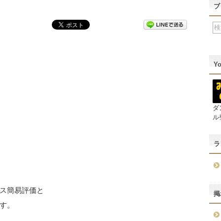
ブ
Y
ダ
ル
ラ
ス簡易評価と
掲
す。