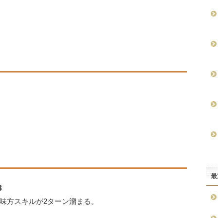
最
3
味方スキルが2ターン溜まる。