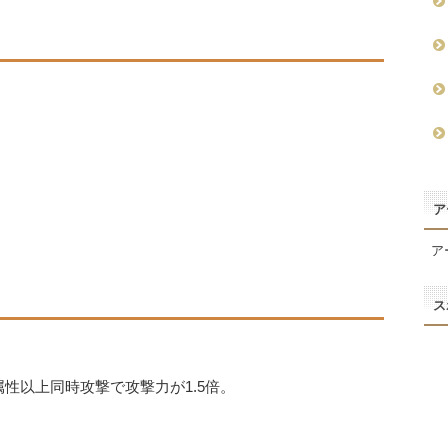
ア
ア
ス
属性以上同時攻撃で攻撃力が1.5倍。