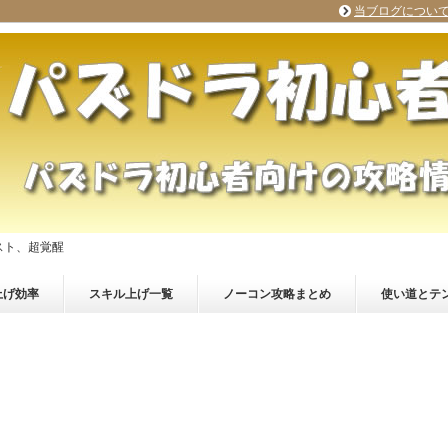
当ブログについ
スト、超覚醒
上げ効率
スキル上げ一覧
ノーコン攻略まとめ
使い道とテ