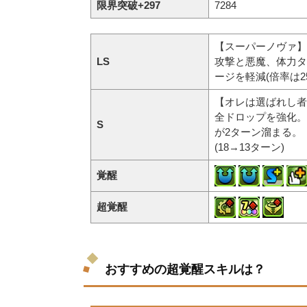
限界突破+297
7284
【スーパーノヴァ】
LS
攻撃と悪魔、体力タ
ージを軽減(倍率は2
【オレは選ばれし者
全ドロップを強化。
S
が2ターン溜まる。
(18→13ターン)
覚醒
超覚醒
おすすめの超覚醒スキルは？