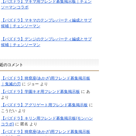
【パズドラ】マキマ用フレンド募集掲示板｜チェン
ソーマンコラボ
【パズドラ】マキマのテンプレパーティ編成とサブ
候補｜チェンソーマン
【パズドラ】デンジのテンプレパーティ編成とサブ
候補｜チェンソーマン
近のコメント
【パズドラ】猗窩座(あかざ)用フレンド募集掲示板
｜鬼滅の刃
に
ジョー
より
【パズドラ】学園キオ用フレンド募集掲示板
に
あ
より
【パズドラ】アグリゲート用フレンド募集掲示板
に
こうだい
より
【パズドラ】キリン用フレンド募集掲示板(モンハン
コラボ)
に
匿名
より
【パズドラ】猗窩座(あかざ)用フレンド募集掲示板