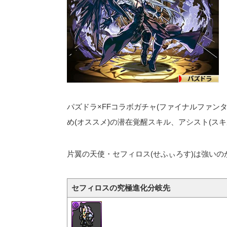
パズドラ×FFコラボガチャ(ファイナルファン
め(オススメ)の潜在覚醒スキル、アシスト(ス
片翼の天使・セフィロス(せふぃろす)は強い
セフィロスの究極進化分岐先