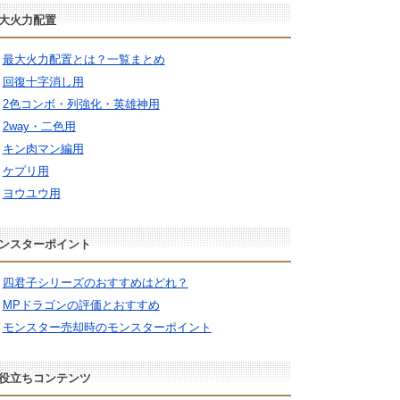
大火力配置
最大火力配置とは？一覧まとめ
回復十字消し用
2色コンボ・列強化・英雄神用
2way・二色用
キン肉マン編用
ケプリ用
ヨウユウ用
ンスターポイント
四君子シリーズのおすすめはどれ？
MPドラゴンの評価とおすすめ
モンスター売却時のモンスターポイント
役立ちコンテンツ