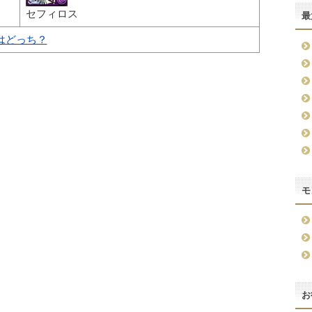
セフィロス
最
はどっち？
モ
お