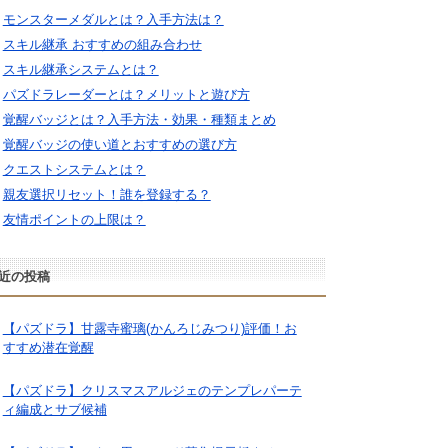
モンスターメダルとは？入手方法は？
スキル継承 おすすめの組み合わせ
スキル継承システムとは？
パズドラレーダーとは？メリットと遊び方
覚醒バッジとは？入手方法・効果・種類まとめ
覚醒バッジの使い道とおすすめの選び方
クエストシステムとは？
親友選択リセット！誰を登録する？
友情ポイントの上限は？
近の投稿
【パズドラ】甘露寺蜜璃(かんろじみつり)評価！お
すすめ潜在覚醒
【パズドラ】クリスマスアルジェのテンプレパーテ
ィ編成とサブ候補