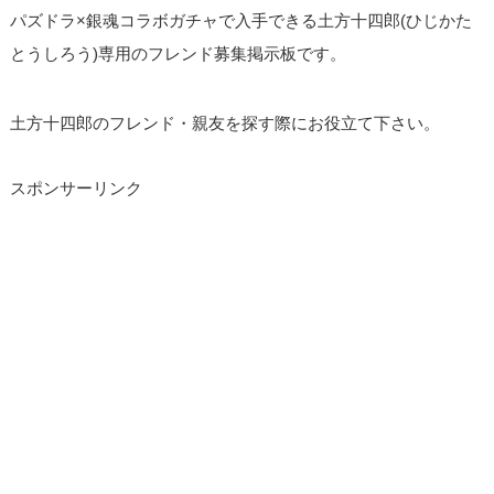
パズドラ×銀魂コラボガチャで入手できる土方十四郎(ひじかた
とうしろう)専用のフレンド募集掲示板です。
土方十四郎のフレンド・親友を探す際にお役立て下さい。
スポンサーリンク