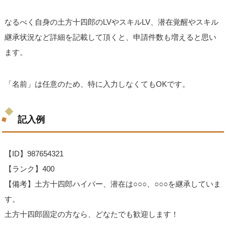
なるべく自身の土方十四郎のLVやスキルLV、潜在覚醒やスキル
継承状況など詳細を記載して頂くと、申請件数も増えると思い
ます。
「名前」は任意のため、特に入力しなくてもOKです。
記入例
【ID】987654321
【ランク】400
【備考】土方十四郎ハイパー、潜在は○○○、○○○を継承していま
す。
土方十四郎固定の方なら、どなたでも歓迎します！