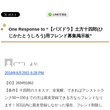
One Response to “【パズドラ】土方十四郎(ひ
じかたとうしろう)用フレンド募集掲示板”
(￣^￣)ゞ
より:
2018年8月29日 6:28 PM
【ID】269491862
【条件】十四郎のスキスマ、全覚醒、できればアシスト☆ラ
ンク50〜150までの方は親友登録できる方ならフレンドなり
ます！3日以内に親友登録しなかった場合、フレンド削除し