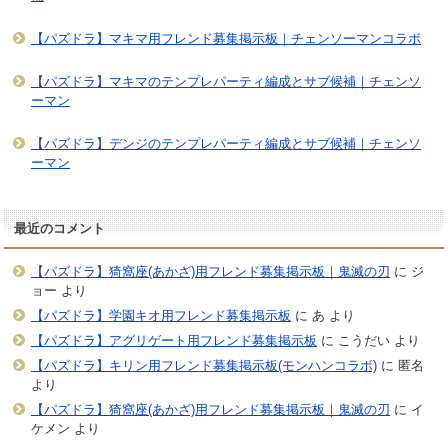
【パズドラ】マキマ用フレンド募集掲示板｜チェンソーマンコラボ
【パズドラ】マキマのテンプレパーティ編成とサブ候補｜チェンソ
ーマン
【パズドラ】デンジのテンプレパーティ編成とサブ候補｜チェンソ
ーマン
最近のコメント
【パズドラ】猗窩座(あかざ)用フレンド募集掲示板｜鬼滅の刃
に
ジ
ョー
より
【パズドラ】学園キオ用フレンド募集掲示板
に
あ
より
【パズドラ】アグリゲート用フレンド募集掲示板
に
こうだい
より
【パズドラ】キリン用フレンド募集掲示板(モンハンコラボ)
に
匿名
より
【パズドラ】猗窩座(あかざ)用フレンド募集掲示板｜鬼滅の刃
に
イ
ケメン
より