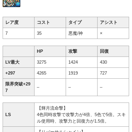
レア度
コスト
タイプ
アシスト
7
35
悪魔/神
×
HP
攻撃
回復
LV最大
3275
1424
430
+297
4265
1919
727
限界突破+29
–
–
–
7
【輝月流命撃】
LS
4色同時攻撃で攻撃力が4倍、5色で5倍。スキ
ル使用時、攻撃力と回復力が1.5倍。
【リバーサルシャイン】