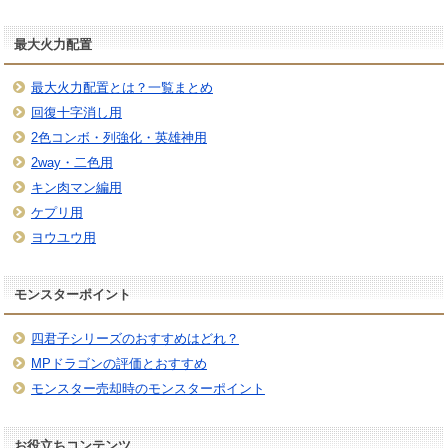
最大火力配置
最大火力配置とは？一覧まとめ
回復十字消し用
2色コンボ・列強化・英雄神用
2way・二色用
キン肉マン編用
ケプリ用
ヨウユウ用
モンスターポイント
四君子シリーズのおすすめはどれ？
MPドラゴンの評価とおすすめ
モンスター売却時のモンスターポイント
お役立ちコンテンツ