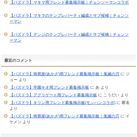
【パズドラ】マキマ用フレンド募集掲示板｜チェンソーマンコラボ
【パズドラ】マキマのテンプレパーティ編成とサブ候補｜チェンソ
ーマン
【パズドラ】デンジのテンプレパーティ編成とサブ候補｜チェンソ
ーマン
最近のコメント
【パズドラ】猗窩座(あかざ)用フレンド募集掲示板｜鬼滅の刃
に
ジ
ョー
より
【パズドラ】学園キオ用フレンド募集掲示板
に
あ
より
【パズドラ】アグリゲート用フレンド募集掲示板
に
こうだい
より
【パズドラ】キリン用フレンド募集掲示板(モンハンコラボ)
に
匿名
より
【パズドラ】猗窩座(あかざ)用フレンド募集掲示板｜鬼滅の刃
に
イ
ケメン
より