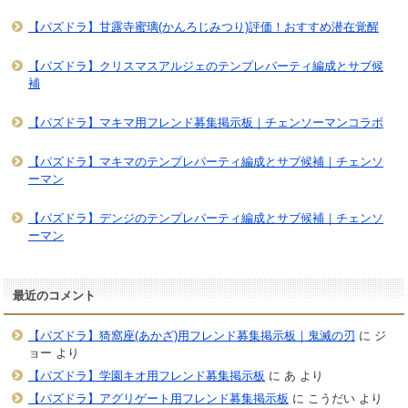
【パズドラ】甘露寺蜜璃(かんろじみつり)評価！おすすめ潜在覚醒
【パズドラ】クリスマスアルジェのテンプレパーティ編成とサブ候
補
【パズドラ】マキマ用フレンド募集掲示板｜チェンソーマンコラボ
【パズドラ】マキマのテンプレパーティ編成とサブ候補｜チェンソ
ーマン
【パズドラ】デンジのテンプレパーティ編成とサブ候補｜チェンソ
ーマン
最近のコメント
【パズドラ】猗窩座(あかざ)用フレンド募集掲示板｜鬼滅の刃
に
ジ
ョー
より
【パズドラ】学園キオ用フレンド募集掲示板
に
あ
より
【パズドラ】アグリゲート用フレンド募集掲示板
に
こうだい
より