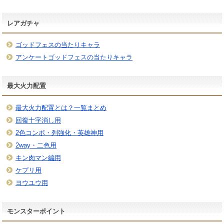
レアガチャ
ゴッドフェスの当たりキャラ
アンケートゴッドフェスの当たりキャラ
最大火力配置
最大火力配置とは？一覧まとめ
回復十字消し用
2色コンボ・列強化・英雄神用
2way・二色用
キン肉マン編用
ケプリ用
ヨウユウ用
モンスターポイント