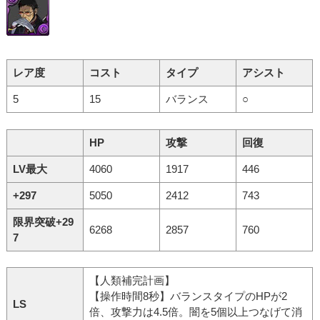
レア度
コスト
タイプ
アシスト
5
15
バランス
○
HP
攻撃
回復
LV最大
4060
1917
446
+297
5050
2412
743
限界突破+29
6268
2857
760
7
【人類補完計画】
【操作時間8秒】バランスタイプのHPが2
LS
倍、攻撃力は4.5倍。闇を5個以上つなげて消