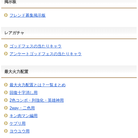
掲示板
フレンド募集掲示板
レアガチャ
ゴッドフェスの当たりキャラ
アンケートゴッドフェスの当たりキャラ
最大火力配置
最大火力配置とは？一覧まとめ
回復十字消し用
2色コンボ・列強化・英雄神用
2way・二色用
キン肉マン編用
ケプリ用
ヨウユウ用