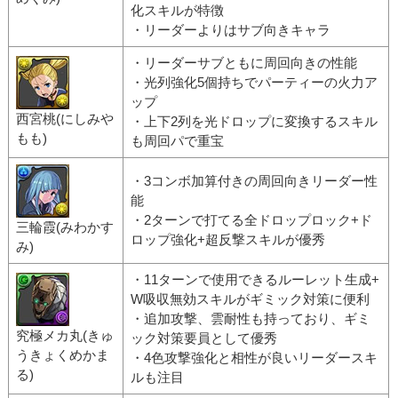
化スキルが特徴
・リーダーよりはサブ向きキャラ
・リーダーサブともに周回向きの性能
・光列強化5個持ちでパーティーの火力ア
ップ
西宮桃(にしみや
・上下2列を光ドロップに変換するスキル
もも)
も周回パで重宝
・3コンボ加算付きの周回向きリーダー性
能
・2ターンで打てる全ドロップロック+ド
三輪霞(みわかす
ロップ強化+超反撃スキルが優秀
み)
・11ターンで使用できるルーレット生成+
W吸収無効スキルがギミック対策に便利
・追加攻撃、雲耐性も持っており、ギミ
究極メカ丸(きゅ
ック対策要員として優秀
うきょくめかま
・4色攻撃強化と相性が良いリーダースキ
る)
ルも注目