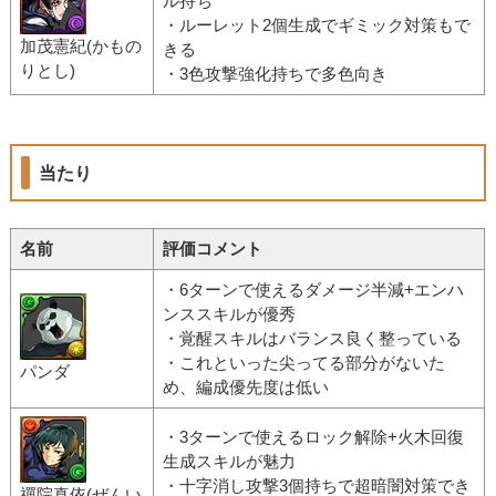
ル持ち
・ルーレット2個生成でギミック対策もで
加茂憲紀(かもの
きる
りとし)
・3色攻撃強化持ちで多色向き
当たり
名前
評価コメント
・6ターンで使えるダメージ半減+エンハ
ンススキルが優秀
・覚醒スキルはバランス良く整っている
・これといった尖ってる部分がないた
パンダ
め、編成優先度は低い
・3ターンで使えるロック解除+火木回復
生成スキルが魅力
・十字消し攻撃3個持ちで超暗闇対策でき
禪院真依(ぜんい