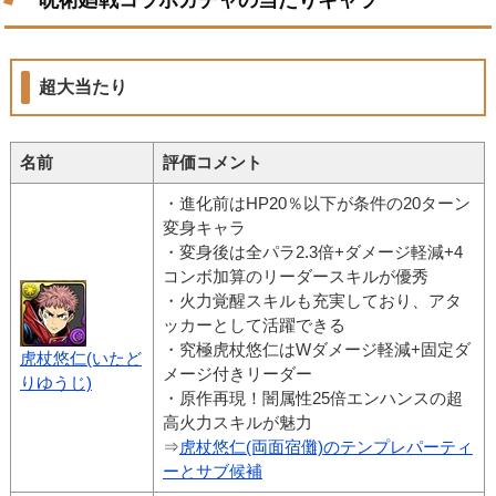
超大当たり
名前
評価コメント
・進化前はHP20％以下が条件の20ターン
変身キャラ
・変身後は全パラ2.3倍+ダメージ軽減+4
コンボ加算のリーダースキルが優秀
・火力覚醒スキルも充実しており、アタ
ッカーとして活躍できる
・究極虎杖悠仁はWダメージ軽減+固定ダ
虎杖悠仁(いたど
メージ付きリーダー
りゆうじ)
・原作再現！闇属性25倍エンハンスの超
高火力スキルが魅力
⇒
虎杖悠仁(両面宿儺)のテンプレパーティ
ーとサブ候補