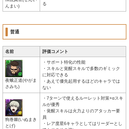
る
んまい)
普通
名前
評価コメント
・サポート特化の性能
・スキルと覚醒スキルで多数のギミック
に対応できる
夜蛾正道(やがま
・あえて優先起用するほどのキャラでは
さみち)
ない
・7ターンで使えるルーレット対策+αスキ
ルが優秀
・覚醒スキルは火力よりのアタッカー要
員
狗巻棘(いぬまき
・レア度星6キャラとしてはリーダーとし
とげ)