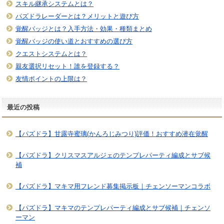
スキル継承システムとは？
パズドラレーダーとは？メリットと遊び方
覚醒バッジとは？入手方法・効果・種類まとめ
覚醒バッジの使い道とおすすめの選び方
クエストシステムとは？
親友選択リセット！誰を登録する？
友情ポイントの上限は？
最近の投稿
【パズドラ】甘露寺蜜璃(かんろじみつり)評価！おすすめ潜在覚醒
【パズドラ】クリスマスアルジェのテンプレパーティ編成とサブ候
補
【パズドラ】マキマ用フレンド募集掲示板｜チェンソーマンコラボ
【パズドラ】マキマのテンプレパーティ編成とサブ候補｜チェンソ
ーマン