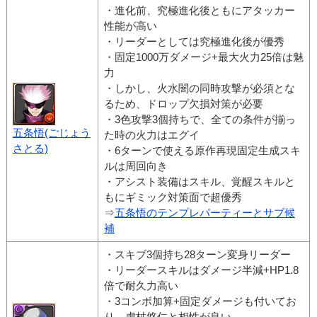
・進化前、究極進化後ともにアタッカー
性能が高い
・リーダーとしては究極進化後が優秀
・固定1000万ダメージ+最大火力25倍は魅
力
・しかし、火水闇の同時攻撃が必須とな
るため、ドロップ欠損対策が必要
・3色攻撃3個持ちで、全ての条件が揃っ
五条悟(ごじょう
た時の火力はエグイ
さとる)
・6ターンで使える原作再現固定生成スキ
ルは周回向き
・アシスト装備はスキル、覚醒スキルと
もにギミック対策面で超優秀
⇒
五条悟のテンプレパーティーとサブ候
補
・スキブ3個持ち28ターン変身リーダー
・リーダースキルはダメージ半減+HP1.8
倍で耐久力高い
・3コンボ加算+固定ダメージも付いてお
り、虎杖悠仁と相性が良い