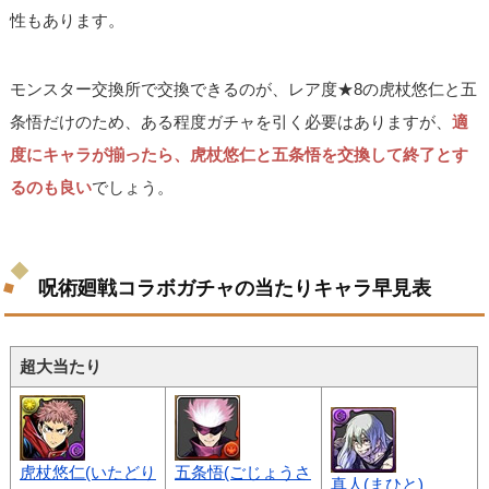
性もあります。
モンスター交換所で交換できるのが、レア度★8の虎杖悠仁と五
条悟だけのため、ある程度ガチャを引く必要はありますが、
適
度にキャラが揃ったら、虎杖悠仁と五条悟を交換して終了とす
るのも良い
でしょう。
呪術廻戦コラボガチャの当たりキャラ早見表
超大当たり
虎杖悠仁(いたどり
五条悟(ごじょうさ
真人(まひと)