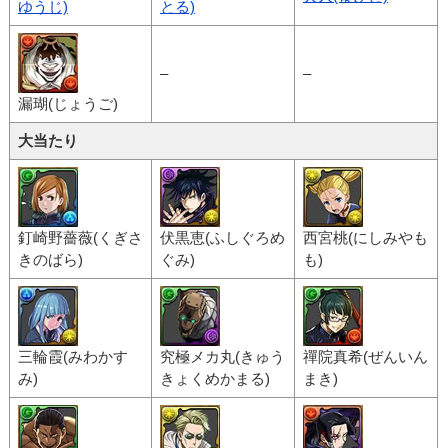
ゆうじ)
とる)
–
–
漏瑚(じょうご)
大当たり
釘崎野薔薇(くぎさ
伏黒恵(ふしぐろめ
西宮桃(にしみやも
きのばら)
ぐみ)
も)
三輪霞(みわかす
究極メカ丸(きゅう
禪院真希(ぜんいん
み)
きょくめかまる)
まき)