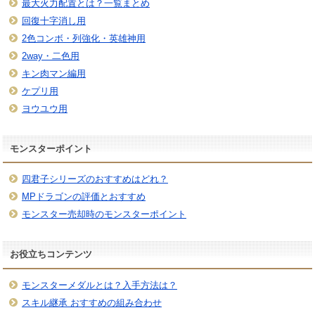
最大火力配置とは？一覧まとめ
回復十字消し用
2色コンボ・列強化・英雄神用
2way・二色用
キン肉マン編用
ケプリ用
ヨウユウ用
モンスターポイント
四君子シリーズのおすすめはどれ？
MPドラゴンの評価とおすすめ
モンスター売却時のモンスターポイント
お役立ちコンテンツ
モンスターメダルとは？入手方法は？
スキル継承 おすすめの組み合わせ