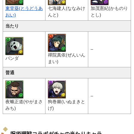
東堂葵(とうどうあ
七海建人(ななみけ
加茂憲紀(かものり
おい)
んと)
とし)
当たり
–
禪院真依(ぜんいん
パンダ
まい)
普通
–
夜蛾正道(やがまさ
狗巻棘(いぬまきと
みち)
げ)
呪術廻戦コラボガチャの当たりキャラ