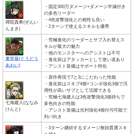
・固定300万ダメージ+ダメージ半減付き
の多色リーダー
・4色攻撃強化との相性も良い
禪院真希(ぜんい
・2ターンで使えるスキルも優秀
んまき)
・究極進化のリーダーとサブ入れ替えス
キルが最大の魅力
・他のモンスターへのアシストは不可
東堂葵(とうどう
・進化前はアタッカーとして使い道あり
あおい)
・アシスト装備はサポート特化
・原作再現で7と3にこだわった性能
・進化前はスキブ4個+コンボ強化3個で汎
用性が高いサブとして活躍できる
・究極七海建人は3色攻撃強化3個持ちで
七海建人(ななみ
多色向きの性能
けんと)
・アシスト装備は光列強化4個付与可能で
列パ向き
・3ターン継続するダメージ無効貫通スキ