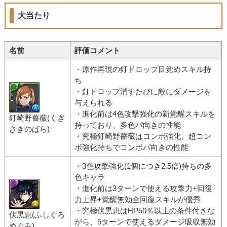
大当たり
名前
評価コメント
・原作再現の釘ドロップ目覚めスキル持
ち
・釘ドロップ消すたびに敵にダメージを
与えられる
・進化前は4色攻撃強化の新覚醒スキルを
釘崎野薔薇(くぎ
持っており、多色パ向きの性能
さきのばら)
・究極釘崎野薔薇はコンボ強化、超コン
ボ強化持ちでコンボパ向きの性能
・3色攻撃強化(1個につき2.5倍)持ちの多
色キャラ
・進化前は3ターンで使える攻撃力+回復
力上昇+覚醒無効全回復スキルが優秀
・究極伏黒恵はHP50％以上の条件付きな
伏黒恵(ふしぐろ
がら、5ターンで使えるダメージ吸収無効
めぐみ)