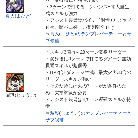
・2ターンで打てるエンハンス+闇大量生
成スキルも強力
真人(まひと)
・アシスト装備はバインド耐性+とスキブ
付与、闇パに嬉しい闇列強化付き
⇒
真人(まひと)のテンプレパーティーとサ
ブ候補
・スキブ3個持ち28ターン変身リーダー
・変身後に3ターンで打てるダメージ無効
貫通スキルが超優秀
・HP2倍+ダメージ半減に最大火力30倍の
リーダースキルが強い
・そのためには火の3コンボが条件のた
め、欠損対策が必要
漏瑚(じょうご)
・アシスト装備は3ターン遅延スキルが特
徴
⇒
漏瑚(じょうご)のテンプレパーティーと
サブ候補