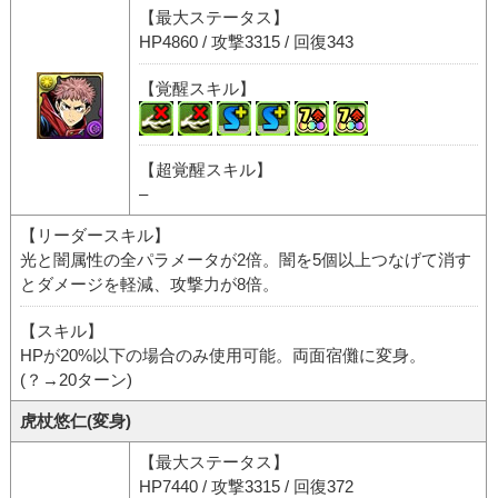
【最大ステータス】
HP4860 / 攻撃3315 / 回復343
【覚醒スキル】
【超覚醒スキル】
–
【リーダースキル】
光と闇属性の全パラメータが2倍。闇を5個以上つなげて消す
とダメージを軽減、攻撃力が8倍。
【スキル】
HPが20%以下の場合のみ使用可能。両面宿儺に変身。
(？→20ターン)
虎杖悠仁(変身)
【最大ステータス】
HP7440 / 攻撃3315 / 回復372