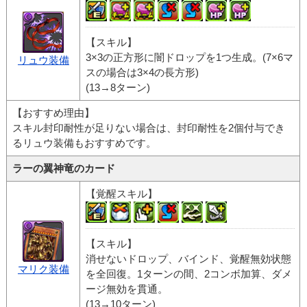
【スキル】
3×3の正方形に闇ドロップを1つ生成。(7×6マ
リュウ装備
スの場合は3×4の長方形)
(13→8ターン)
【おすすめ理由】
スキル封印耐性が足りない場合は、封印耐性を2個付与でき
るリュウ装備もおすすめです。
ラーの翼神竜のカード
【覚醒スキル】
【スキル】
消せないドロップ、バインド、覚醒無効状態
マリク装備
を全回復。1ターンの間、2コンボ加算、ダメ
ージ無効を貫通。
(13→10ターン)