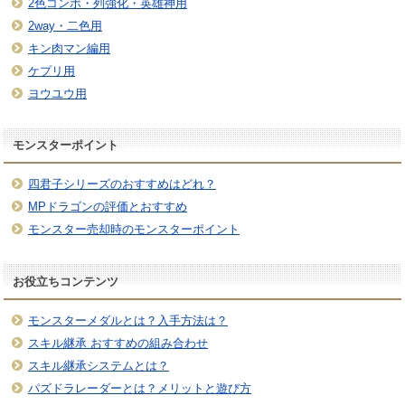
2色コンボ・列強化・英雄神用
2way・二色用
キン肉マン編用
ケプリ用
ヨウユウ用
モンスターポイント
四君子シリーズのおすすめはどれ？
MPドラゴンの評価とおすすめ
モンスター売却時のモンスターポイント
お役立ちコンテンツ
モンスターメダルとは？入手方法は？
スキル継承 おすすめの組み合わせ
スキル継承システムとは？
パズドラレーダーとは？メリットと遊び方