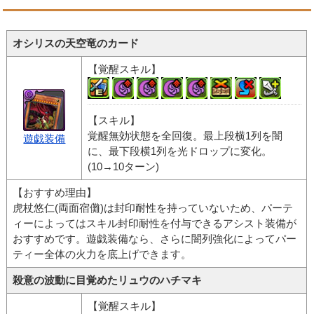
オシリスの天空竜のカード
【覚醒スキル】
【スキル】
覚醒無効状態を全回復。最上段横1列を闇
遊戯装備
に、最下段横1列を光ドロップに変化。
(10→10ターン)
【おすすめ理由】
虎杖悠仁(両面宿儺)は封印耐性を持っていないため、パーテ
ィーによってはスキル封印耐性を付与できるアシスト装備が
おすすめです。遊戯装備なら、さらに闇列強化によってパー
ティー全体の火力を底上げできます。
殺意の波動に目覚めたリュウのハチマキ
【覚醒スキル】