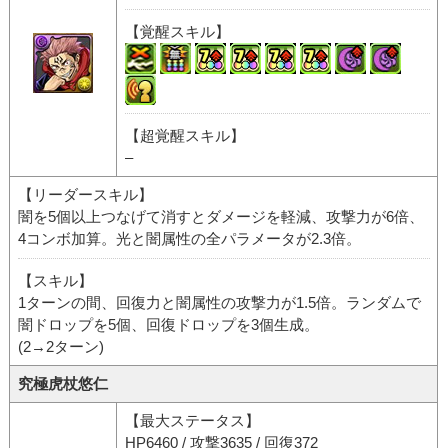
【覚醒スキル】
【超覚醒スキル】
–
【リーダースキル】
闇を5個以上つなげて消すとダメージを軽減、攻撃力が6倍、
4コンボ加算。光と闇属性の全パラメータが2.3倍。
【スキル】
1ターンの間、回復力と闇属性の攻撃力が1.5倍。ランダムで
闇ドロップを5個、回復ドロップを3個生成。
(2→2ターン)
究極虎杖悠仁
【最大ステータス】
HP6460 / 攻撃3635 / 回復372