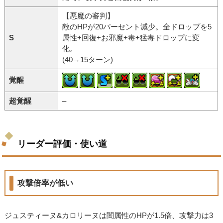
【悪魔の審判】
敵のHPが20パーセント減少。全ドロップを5
S
属性+回復+お邪魔+毒+猛毒ドロップに変
化。
(40→15ターン)
覚醒
超覚醒
–
リーダー評価・使い道
攻撃倍率が低い
ジュスティーヌ&カロリーヌは闇属性のHPが1.5倍、攻撃力は3