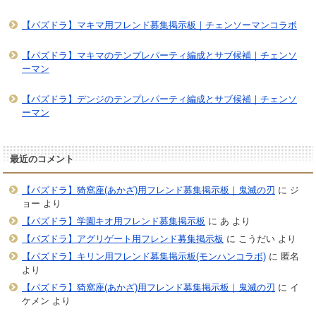
【パズドラ】マキマ用フレンド募集掲示板｜チェンソーマンコラボ
【パズドラ】マキマのテンプレパーティ編成とサブ候補｜チェンソ
ーマン
【パズドラ】デンジのテンプレパーティ編成とサブ候補｜チェンソ
ーマン
最近のコメント
【パズドラ】猗窩座(あかざ)用フレンド募集掲示板｜鬼滅の刃
に
ジ
ョー
より
【パズドラ】学園キオ用フレンド募集掲示板
に
あ
より
【パズドラ】アグリゲート用フレンド募集掲示板
に
こうだい
より
【パズドラ】キリン用フレンド募集掲示板(モンハンコラボ)
に
匿名
より
【パズドラ】猗窩座(あかざ)用フレンド募集掲示板｜鬼滅の刃
に
イ
ケメン
より