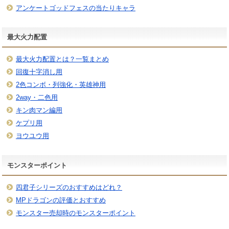
アンケートゴッドフェスの当たりキャラ
最大火力配置
最大火力配置とは？一覧まとめ
回復十字消し用
2色コンボ・列強化・英雄神用
2way・二色用
キン肉マン編用
ケプリ用
ヨウユウ用
モンスターポイント
四君子シリーズのおすすめはどれ？
MPドラゴンの評価とおすすめ
モンスター売却時のモンスターポイント