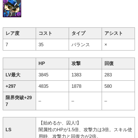
レア度
コスト
タイプ
アシスト
7
35
バランス
×
HP
攻撃
回復
LV最大
3845
1383
283
+297
4835
1878
580
限界突破+29
–
–
–
7
【始めるか、囚人!】
LS
闇属性のHPが1.5倍、攻撃力は3倍。スキル使
用時、攻撃力と回復力が2倍。