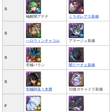
S
極醒闇アテナ
ミラボレアス装備
S
ハロウィンチャコル
アマージュ装備
S
究極バラン
闇リーチェ装備
S
究極阿良々木暦
10連ガチャドラ装備
F