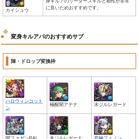
身キルアのリーダースキルと相性が非常
に良いためおすすめです。
カイシュウ
変身キルアパのおすすめサブ
陣・ドロップ変換枠
ハロウィンコット
極醒闇アテナ
水ジルレガード
ン
闇ファガンRAI
木ジルレガード
究極フェノン