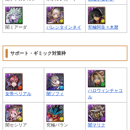
闇ミアーダ
バレンタインネイ
究極阿良々木暦
サポート・ギミック対策枠
ハロウィンチャコ
女帝ベリアル
闇ソフィ
ル
闇セシリア
究極バラン
闇マリク