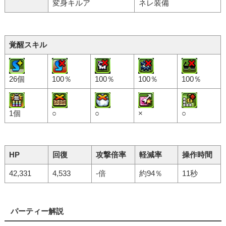
変身キルア
ネレ装備
覚醒スキル
26個
100％
100％
100％
100％
1個
○
○
×
○
HP
回復
攻撃倍率
軽減率
操作時間
42,331
4,533
-倍
約94％
11秒
パーティー解説