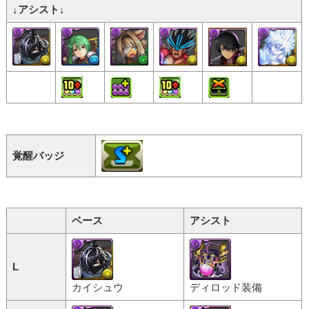
↓アシスト↓
覚醒バッジ
ベース
アシスト
L
カイシュウ
ディロッド装備