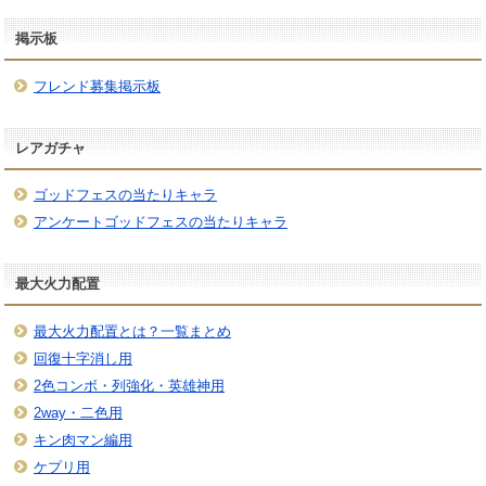
掲示板
フレンド募集掲示板
レアガチャ
ゴッドフェスの当たりキャラ
アンケートゴッドフェスの当たりキャラ
最大火力配置
最大火力配置とは？一覧まとめ
回復十字消し用
2色コンボ・列強化・英雄神用
2way・二色用
キン肉マン編用
ケプリ用