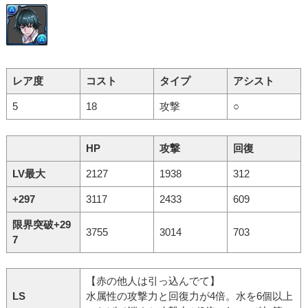
レア度
コスト
タイプ
アシスト
5
18
攻撃
○
HP
攻撃
回復
LV最大
2127
1938
312
+297
3117
2433
609
限界突破+29
3755
3014
703
7
【赤の他人は引っ込んでて】
LS
水属性の攻撃力と回復力が4倍。水を6個以上