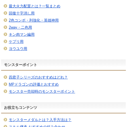
最大火力配置とは？一覧まとめ
回復十字消し用
2色コンボ・列強化・英雄神用
2way・二色用
キン肉マン編用
ケプリ用
ヨウユウ用
モンスターポイント
四君子シリーズのおすすめはどれ？
MPドラゴンの評価とおすすめ
モンスター売却時のモンスターポイント
お役立ちコンテンツ
モンスターメダルとは？入手方法は？
スキル継承 おすすめの組み合わせ