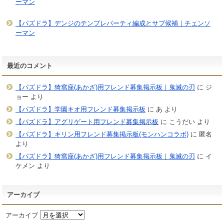
ーマン
【パズドラ】デンジのテンプレパーティ編成とサブ候補｜チェンソ
ーマン
最近のコメント
【パズドラ】猗窩座(あかざ)用フレンド募集掲示板｜鬼滅の刃
に
ジ
ョー
より
【パズドラ】学園キオ用フレンド募集掲示板
に
あ
より
【パズドラ】アグリゲート用フレンド募集掲示板
に
こうだい
より
【パズドラ】キリン用フレンド募集掲示板(モンハンコラボ)
に
匿名
より
【パズドラ】猗窩座(あかざ)用フレンド募集掲示板｜鬼滅の刃
に
イ
ケメン
より
アーカイブ
アーカイブ