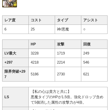
レア度
コスト
タイプ
アシスト
6
25
神/悪魔
○
HP
攻撃
回復
LV最大
3228
1719
249
+297
4218
2214
546
限界突破+29
5186
2730
621
7
【私の心は貴方と共に】
LS
悪魔タイプのHPが1.5倍。強化ドロップ含め
て5個消した属性の攻撃力が4倍。