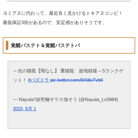
ヨミアヌに代わって、最近良く見かけるトキアヌコンビ！
最低保証3倍があるので、安定感がありそうです。
覚醒バステト＆覚醒バステトパ
～光の猫龍【闇なし】 重猫龍 超地獄級～Sランクゲ
ット！
#パズドラ
pic.twitter.com/8XldixTvb6
— Nayuta?@究極サラス強そう (@Nayuta_Lv5884)
2015, 6月 1