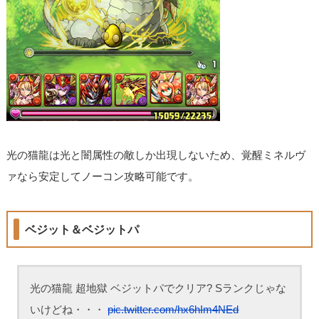
光の猫龍は光と闇属性の敵しか出現しないため、覚醒ミネルヴ
ァなら安定してノーコン攻略可能です。
ベジット＆ベジットパ
光の猫龍 超地獄 ベジットパでクリア? Sランクじゃな
いけどね・・・
pic.twitter.com/hx6hIm4NEd