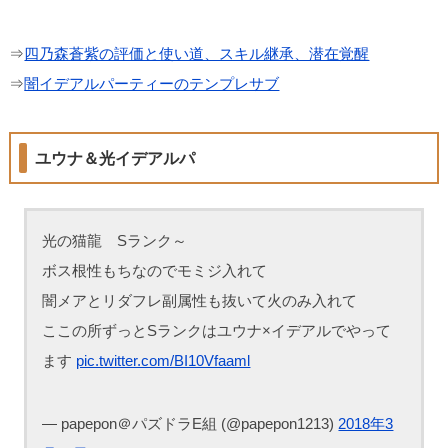
⇒
四乃森蒼紫の評価と使い道、スキル継承、潜在覚醒
⇒
闇イデアルパーティーのテンプレサブ
ユウナ＆光イデアルパ
光の猫龍 Sランク～
ボス根性もちなのでモミジ入れて
闇メアとリダフレ副属性も抜いて火のみ入れて
ここの所ずっとSランクはユウナ×イデアルでやって
ます
pic.twitter.com/BI10Vfaaml
— papepon＠パズドラE組 (@papepon1213)
2018年3