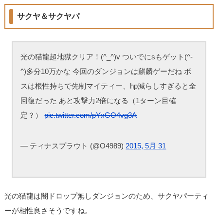
サクヤ＆サクヤパ
光の猫龍超地獄クリア！(^_^)v ついでにsもゲット(^-
^)多分10万かな 今回のダンジョンは麒麟ゲーだね ボ
スは根性持ちで先制マイティー、hp減らしすぎると全
回復だった あと攻撃力2倍になる（1ターン目確
定？）
pic.twitter.com/pYxGO4vg3A
— ティナスプラウト (@O4989)
2015, 5月 31
光の猫龍は闇ドロップ無しダンジョンのため、サクヤパーティ
ーが相性良さそうですね。