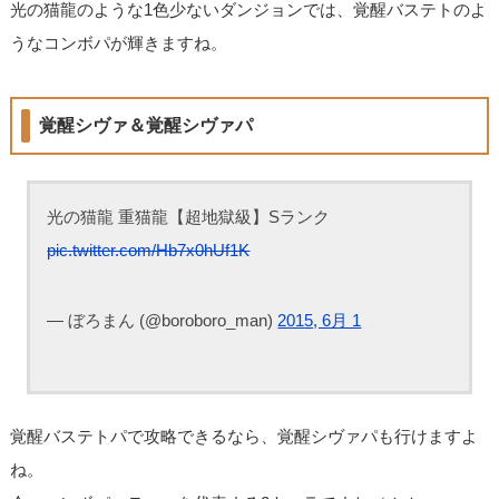
光の猫龍のような1色少ないダンジョンでは、覚醒バステトのよ
うなコンボパが輝きますね。
覚醒シヴァ＆覚醒シヴァパ
光の猫龍 重猫龍【超地獄級】Sランク
pic.twitter.com/Hb7x0hUf1K
— ぼろまん (@boroboro_man)
2015, 6月 1
覚醒バステトパで攻略できるなら、覚醒シヴァパも行けますよ
ね。