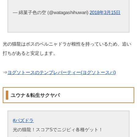
— 綿菓子色の空 (@watagashihuwari)
2018年3月15日
光の猫龍はボスのペルニャドラが根性を持っているため、追い
打ちがあると安定します。
⇒
ヨグソトースのテンプレパーティー(ヨグソトースパ)
ユウナ＆転生サクヤパ
#パズドラ
光の猫龍！スコアSでニジピィ各種ゲット！