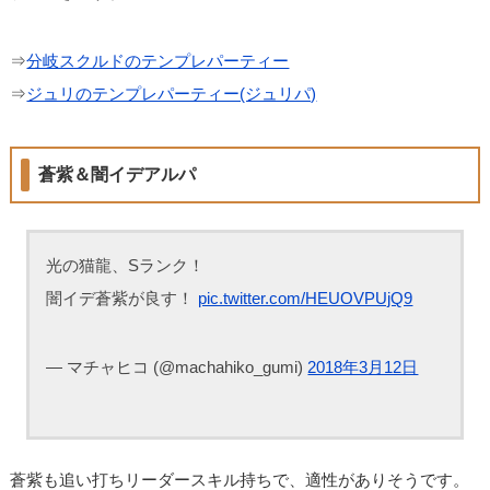
⇒
分岐スクルドのテンプレパーティー
⇒
ジュリのテンプレパーティー(ジュリパ)
蒼紫＆闇イデアルパ
光の猫龍、Sランク！
闇イデ蒼紫が良す！
pic.twitter.com/HEUOVPUjQ9
— マチャヒコ (@machahiko_gumi)
2018年3月12日
蒼紫も追い打ちリーダースキル持ちで、適性がありそうです。