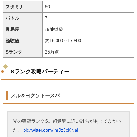
スタミナ
50
バトル
7
難易度
超地獄級
経験値
約16,000～17,800
Sランク
25万点
Sランク攻略パーティー
メル＆ヨグソトースパ
光の猫龍ランクS。超覚醒に追い討ちがあってよかっ
た。
pic.twitter.com/ImJzJoKNaH