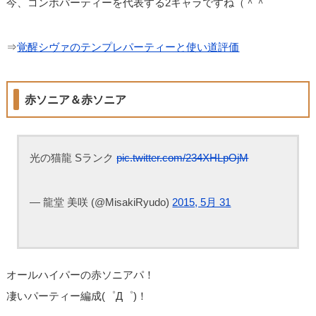
今、コンボパーティーを代表する2キャラですね（＾＾
⇒
覚醒シヴァのテンプレパーティーと使い道評価
赤ソニア＆赤ソニア
光の猫龍 Sランク
pic.twitter.com/234XHLpOjM
— 龍堂 美咲 (@MisakiRyudo)
2015, 5月 31
オールハイパーの赤ソニアパ！
凄いパーティー編成(゜Д゜)！