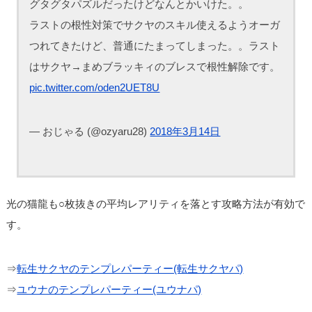
グタグタパズルだったけどなんとかいけた。。
ラストの根性対策でサクヤのスキル使えるようオーガ
つれてきたけど、普通にたまってしまった。。ラスト
はサクヤ→まめブラッキィのブレスで根性解除です。
pic.twitter.com/oden2UET8U
— おじゃる (@ozyaru28)
2018年3月14日
光の猫龍も○枚抜きの平均レアリティを落とす攻略方法が有効で
す。
⇒
転生サクヤのテンプレパーティー(転生サクヤパ)
⇒
ユウナのテンプレパーティー(ユウナパ)