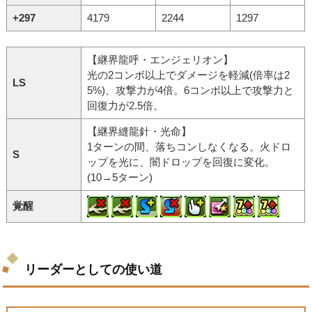
+297
4179
2244
1297
【継界龍呼・エンジェリオン】
光の2コンボ以上でダメージを軽減(倍率は2
LS
5%)、攻撃力が4倍。6コンボ以上で攻撃力と
回復力が2.5倍。
【継界縫龍針・光命】
1ターンの間、落ちコンしなくなる。火ドロ
S
ップを光に、闇ドロップを回復に変化。
(10→5ターン)
覚醒
リーダーとしての使い道