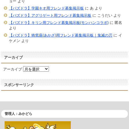
ョー
より
【パズドラ】学園キオ用フレンド募集掲示板
に
あ
より
【パズドラ】アグリゲート用フレンド募集掲示板
に
こうだい
より
【パズドラ】キリン用フレンド募集掲示板(モンハンコラボ)
に
匿名
より
【パズドラ】猗窩座(あかざ)用フレンド募集掲示板｜鬼滅の刃
に
イ
ケメン
より
アーカイブ
アーカイブ
スポンサーリンク
管理人：みかどら