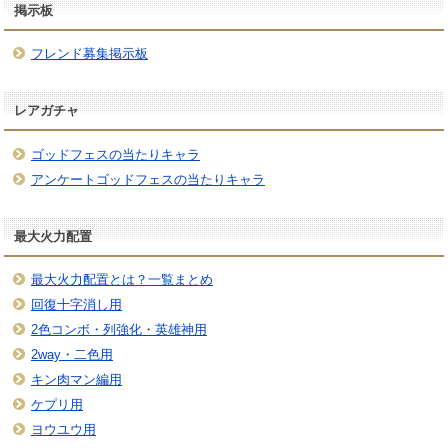
掲示板
フレンド募集掲示板
レアガチャ
ゴッドフェスの当たりキャラ
アンケートゴッドフェスの当たりキャラ
最大火力配置
最大火力配置とは？一覧まとめ
回復十字消し用
2色コンボ・列強化・英雄神用
2way・二色用
キン肉マン編用
ケプリ用
ヨウユウ用