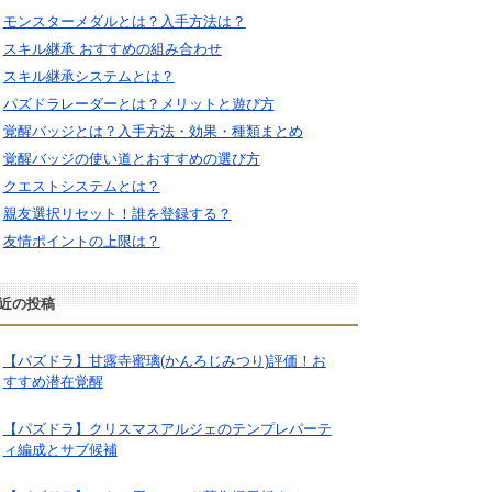
モンスターメダルとは？入手方法は？
スキル継承 おすすめの組み合わせ
スキル継承システムとは？
パズドラレーダーとは？メリットと遊び方
覚醒バッジとは？入手方法・効果・種類まとめ
覚醒バッジの使い道とおすすめの選び方
クエストシステムとは？
親友選択リセット！誰を登録する？
友情ポイントの上限は？
近の投稿
【パズドラ】甘露寺蜜璃(かんろじみつり)評価！お
すすめ潜在覚醒
【パズドラ】クリスマスアルジェのテンプレパーテ
ィ編成とサブ候補