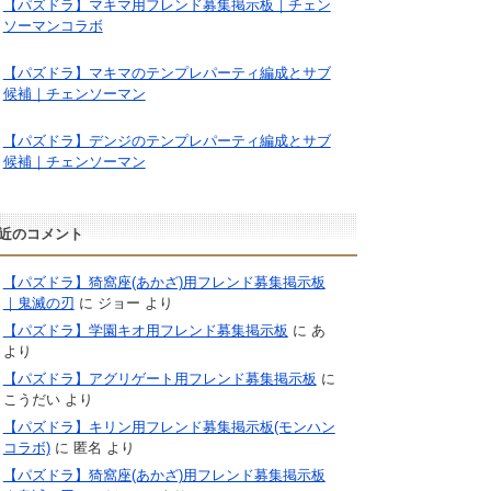
【パズドラ】マキマ用フレンド募集掲示板｜チェン
ソーマンコラボ
【パズドラ】マキマのテンプレパーティ編成とサブ
候補｜チェンソーマン
【パズドラ】デンジのテンプレパーティ編成とサブ
候補｜チェンソーマン
近のコメント
【パズドラ】猗窩座(あかざ)用フレンド募集掲示板
｜鬼滅の刃
に
ジョー
より
【パズドラ】学園キオ用フレンド募集掲示板
に
あ
より
【パズドラ】アグリゲート用フレンド募集掲示板
に
こうだい
より
【パズドラ】キリン用フレンド募集掲示板(モンハン
コラボ)
に
匿名
より
【パズドラ】猗窩座(あかざ)用フレンド募集掲示板