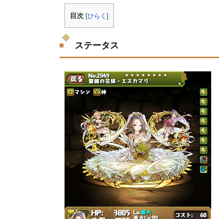
目次
[
ひらく
]
ステータス