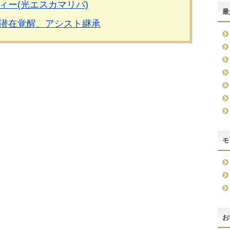
ィー(光エスカマリパ)
最
潜在覚醒、アシスト継承
モ
お