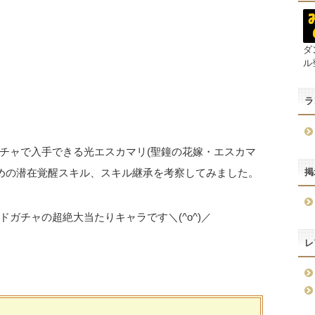
ダ
ル
ラ
チャで入手できる光エスカマリ(聖鐘の花嫁・エスカマ
掲
すめの潜在覚醒スキル、スキル継承を考察してみました。
ガチャの超絶大当たりキャラです＼(^o^)／
レ