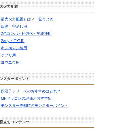
大火力配置
最大火力配置とは？一覧まとめ
回復十字消し用
2色コンボ・列強化・英雄神用
2way・二色用
キン肉マン編用
ケプリ用
ヨウユウ用
ンスターポイント
四君子シリーズのおすすめはどれ？
MPドラゴンの評価とおすすめ
モンスター売却時のモンスターポイント
役立ちコンテンツ