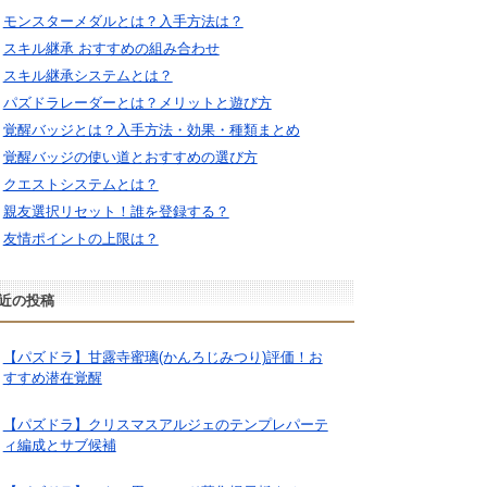
モンスターメダルとは？入手方法は？
スキル継承 おすすめの組み合わせ
スキル継承システムとは？
パズドラレーダーとは？メリットと遊び方
覚醒バッジとは？入手方法・効果・種類まとめ
覚醒バッジの使い道とおすすめの選び方
クエストシステムとは？
親友選択リセット！誰を登録する？
友情ポイントの上限は？
近の投稿
【パズドラ】甘露寺蜜璃(かんろじみつり)評価！お
すすめ潜在覚醒
【パズドラ】クリスマスアルジェのテンプレパーテ
ィ編成とサブ候補