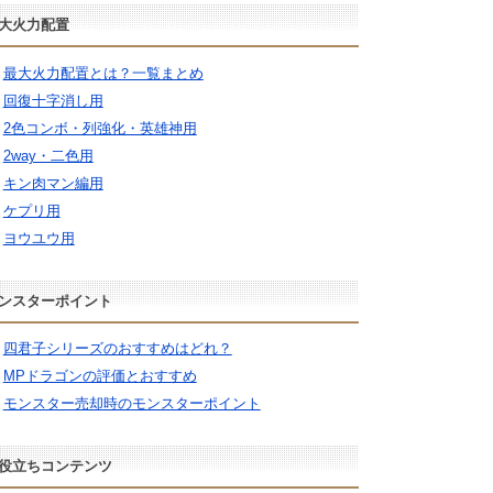
大火力配置
最大火力配置とは？一覧まとめ
回復十字消し用
2色コンボ・列強化・英雄神用
2way・二色用
キン肉マン編用
ケプリ用
ヨウユウ用
ンスターポイント
四君子シリーズのおすすめはどれ？
MPドラゴンの評価とおすすめ
モンスター売却時のモンスターポイント
役立ちコンテンツ