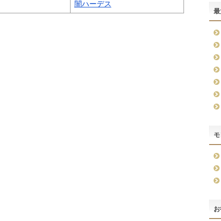
闇ハーデス
最
モ
お