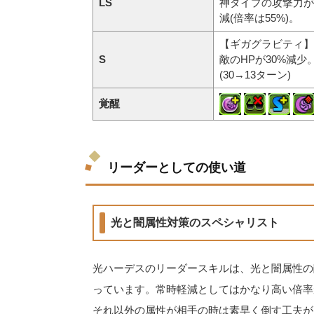
LS
神タイプの攻撃力が
減(倍率は55%)。
【ギガグラビティ】
S
敵のHPが30%減少
(30→13ターン)
覚醒
リーダーとしての使い道
光と闇属性対策のスペシャリスト
光ハーデスのリーダースキルは、光と闇属性の
っています。常時軽減としてはかなり高い倍率
それ以外の属性が相手の時は素早く倒す工夫が