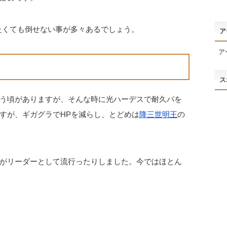
したくても倒せない事が多々あるでしょう。
ア
ア
ス
う頃がありますが、そんな時に光ハーデスで耐久パを
すが、ギガグラでHPを減らし、とどめは
降三世明王
の
がリーダーとして流行ったりしました。今ではほとん