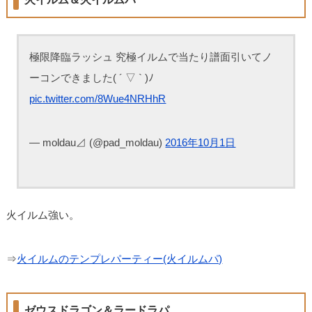
極限降臨ラッシュ 究極イルムで当たり譜面引いてノ
ーコンできました( ´ ▽ ` )ﾉ
pic.twitter.com/8Wue4NRHhR
— moldau⊿ (@pad_moldau)
2016年10月1日
火イルム強い。
⇒
火イルムのテンプレパーティー(火イルムパ)
ゼウスドラゴン＆ラードラパ