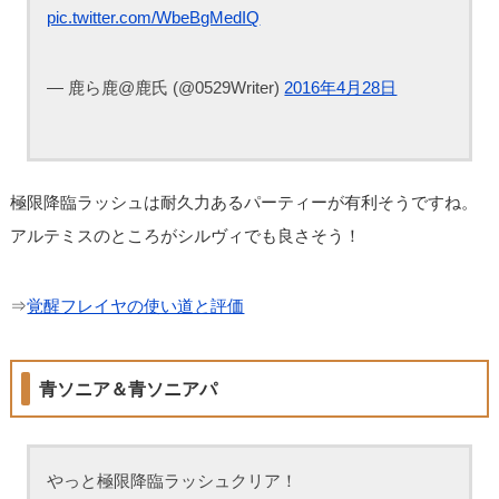
pic.twitter.com/WbeBgMedIQ
— 鹿ら鹿@鹿氏 (@0529Writer)
2016年4月28日
極限降臨ラッシュは耐久力あるパーティーが有利そうですね。
アルテミスのところがシルヴィでも良さそう！
⇒
覚醒フレイヤの使い道と評価
青ソニア＆青ソニアパ
やっと極限降臨ラッシュクリア！