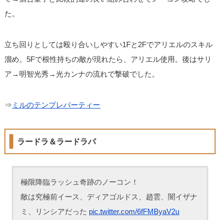
た。
立ち回りとしては殴り合いしやすい1Fと2Fでアリエルのスキル
溜め。5Fで根性持ちの敵が現れたら、アリエル使用。後はサリ
ア→明智光秀→光カンナの流れで撃破でした。
⇒
ミルのテンプレパーティー
ラードラ＆ラードラパ
極限降臨ラッシュ奇跡のノーコン！
敵は究極前イース、ディアゴルドス、趙雲、闇イザナ
ミ、リンシアだった
pic.twitter.com/6fFMByaV2u