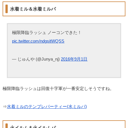
水着ミル＆水着ミルパ
極限降臨ラッシュ ノーコンできた！
pic.twitter.com/ndgsitWQSS
— じゅんや (@Junya_nj)
2016年9月1日
極限降臨ラッシュは回復十字軍が一番安定しそうですね。
⇒
水着ミルのテンプレパーティー(水ミルパ)
火イルム＆火イルムパ