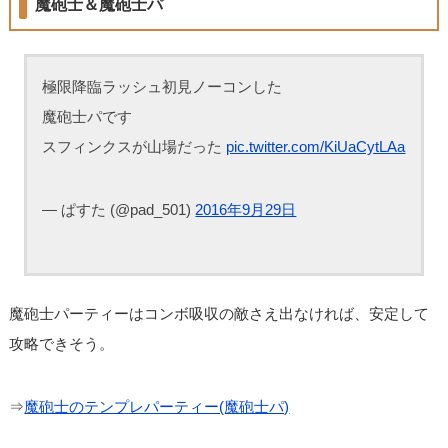
魔砲士＆魔砲士パ
極限降臨ラッシュ初見ノーコンした
魔砲士パです
スフィンクスが山場だった
pic.twitter.com/KiUaCytLAa
— ‍ぱすた (@pad_501)
2016年9月29日
魔砲士パーティーはコンボ吸収の敵さえ出なければ、安定して
攻略できそう。
⇒
魔砲士のテンプレパーティー(魔砲士パ)