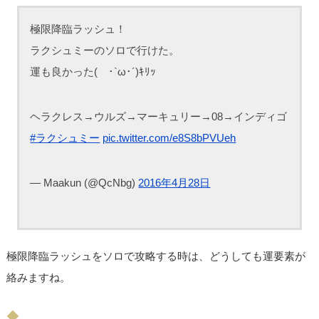
極限降臨ラッシュ！
ラクシュミーのソロで行けた。
運も良かった( ･`ω･´)ｷﾘｯ
ヘラクレス→ウルズ→マーキュリー→08→インディゴ
#ラクシュミー
pic.twitter.com/e8S8bPVUeh
— Maakun (@QcNbg)
2016年4月28日
極限降臨ラッシュをソロで攻略する時は、どうしても運要素が
絡みますね。