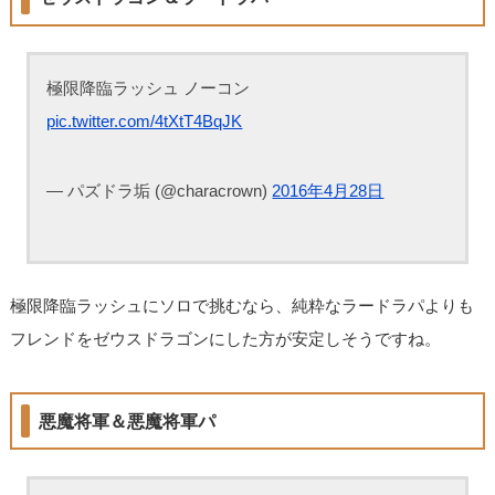
極限降臨ラッシュ ノーコン
pic.twitter.com/4tXtT4BqJK
— パズドラ垢 (@characrown)
2016年4月28日
極限降臨ラッシュにソロで挑むなら、純粋なラードラパよりも
フレンドをゼウスドラゴンにした方が安定しそうですね。
悪魔将軍＆悪魔将軍パ