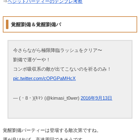
⇒
ベジットパーティーのテンプレ考察
覚醒劉備＆覚醒劉備パ
今さらながら極限降臨ラッシュをクリア〜
劉備で運ゲーや！
コンボ吸収系の敵が出てこないのを祈るのみ！
pic.twitter.com/cOPGPaMHcX
— (・8・){ｷﾏｼ (@kimasi_t0wer)
2016年9月13日
覚醒劉備パーティーは登場する敵次第ですね。
運が良ければ、高速周回できそうです。