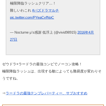
極限降臨ラッシュクリア…！
難しいわこれ
#パズドラマルチ
pic.twitter.com/PYeaCvfNpC
— Nocturne μ's感謝 低浮上 (@vivid98915)
2016年4月
27日
ゼウドラ×ラードラの最強コンビでノーコン攻略！
極限降臨ラッシュは、出現する敵によっても難易度が変わりそ
うですね。
⇒
ラードラの最強テンプレパーティー、サブおすすめ