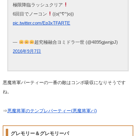
極限降臨ラッシュクリア
6回目でノーコン
((o(^∇^)o))
pic.twitter.com/Ep3xTFARTE
—
超究極融合ヨミドラ一世 (@4895gjwnjpJ)
2016年9月7日
悪魔将軍パーティーの一番の敵はコンボ吸収になりそうです
ね。
⇒
悪魔将軍のテンプレパーティー(悪魔将軍パ)
グレモリー＆グレモリーパ