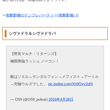
⇒
覚醒劉備のテンプレパーティー(覚醒劉備パ)
シヴァドラ＆シヴァドラパ
【野良マルチ・リターンズ】
極限降臨ラッシュ ノーコン！
敵はソエル→サンダルフォン→メフィスト→アーミル
→究極ウルズでした。
pic.twitter.com/Xh9Ovy2oRj
— O59 (@O59_pulsar)
2016年4月28日