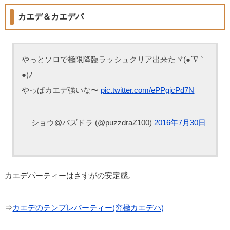
カエデ＆カエデパ
やっとソロで極限降臨ラッシュクリア出来たヾ(●´∇｀
●)ﾉ
やっぱカエデ強いな〜
pic.twitter.com/ePPgjcPd7N
— ショウ@パズドラ (@puzzdraZ100)
2016年7月30日
カエデパーティーはさすがの安定感。
⇒
カエデのテンプレパーティー(究極カエデパ)