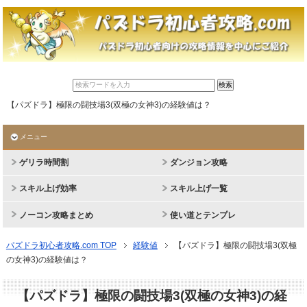
【パズドラ】極限の闘技場3(双極の女神3)の経験値は？
メニュー
ゲリラ時間割
ダンジョン攻略
スキル上げ効率
スキル上げ一覧
ノーコン攻略まとめ
使い道とテンプレ
パズドラ初心者攻略.com TOP
経験値
【パズドラ】極限の闘技場3(双極
の女神3)の経験値は？
【パズドラ】極限の闘技場3(双極の女神3)の経