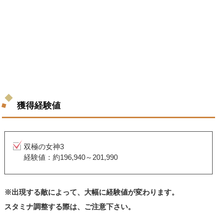
獲得経験値
双極の女神3
経験値：約196,940～201,990
※出現する敵によって、大幅に経験値が変わります。
スタミナ調整する際は、ご注意下さい。