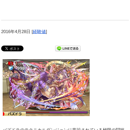
2016年4月28日
[
経験値
]
パズドラのテクニカルダンジョンに常設されている極限の闘技