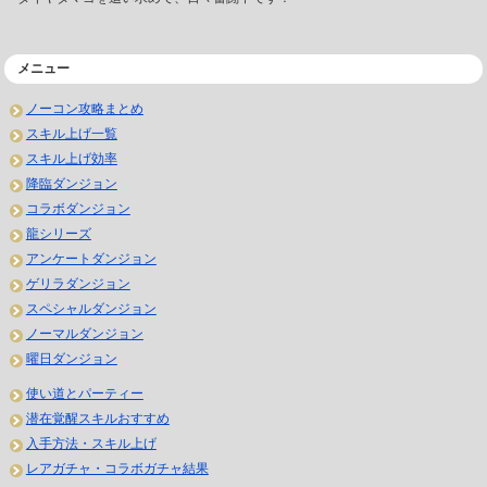
メニュー
ノーコン攻略まとめ
スキル上げ一覧
スキル上げ効率
降臨ダンジョン
コラボダンジョン
龍シリーズ
アンケートダンジョン
ゲリラダンジョン
スペシャルダンジョン
ノーマルダンジョン
曜日ダンジョン
使い道とパーティー
潜在覚醒スキルおすすめ
入手方法・スキル上げ
レアガチャ・コラボガチャ結果