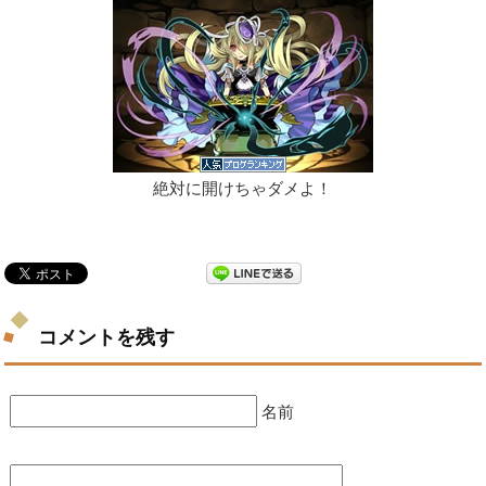
絶対に開けちゃダメよ！
コメントを残す
名前