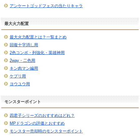
アンケートゴッドフェスの当たりキャラ
最大火力配置
最大火力配置とは？一覧まとめ
回復十字消し用
2色コンボ・列強化・英雄神用
2way・二色用
キン肉マン編用
ケプリ用
ヨウユウ用
モンスターポイント
四君子シリーズのおすすめはどれ？
MPドラゴンの評価とおすすめ
モンスター売却時のモンスターポイント